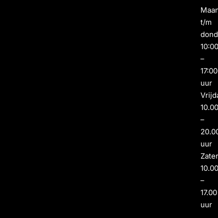
Maa
t/m
dond
10:0
–
17:00
uur
Vrijd
10.0
–
20.0
uur
Zate
10.0
–
17.00
uur