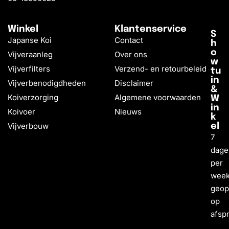
Winkel
Klantenservice
S
Japanse Koi
Contact
h
o
Vijveraanleg
Over ons
w
Vijverfilters
Verzend- en retourbeleid
tu
in
Vijverbenodigdheden
Disclaimer
&
Koiverzorging
Algemene voorwaarden
W
in
Koivoer
Nieuws
k
Vijverbouw
el
7
dage
per
wee
geo
op
afsp