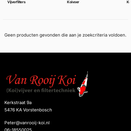
Vijverfilters
Koivoer
Ko
Geen producten gevonden die aan je zoekcriteria voldoen.
Kerkstraat 9a
5476 KA Vorstenbosch
Peter@vanrooij-koi.nl
06-18550025