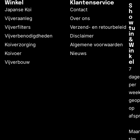
Winkel
Klantenservice
S
Japanse Koi
Contact
h
o
Vijveraanleg
Over ons
w
Vijverfilters
Verzend- en retourbeleid
tu
in
Vijverbenodigdheden
Disclaimer
&
Koiverzorging
Algemene voorwaarden
W
in
Koivoer
Nieuws
k
Vijverbouw
el
7
dage
per
wee
geo
op
afsp
Maa
t/m