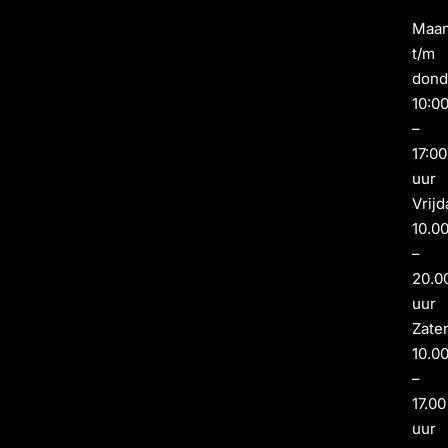
Maa
t/m
dond
10:0
–
17:00
uur
Vrijd
10.0
–
20.0
uur
Zate
10.0
–
17.00
uur