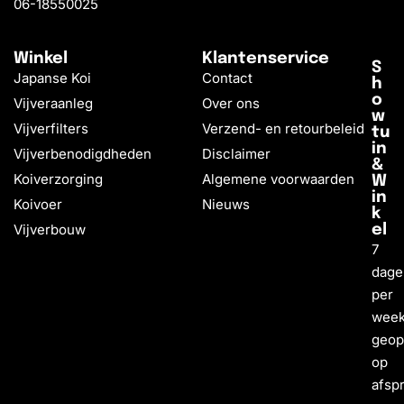
06-18550025
Winkel
Klantenservice
S
Japanse Koi
Contact
h
o
Vijveraanleg
Over ons
w
Vijverfilters
Verzend- en retourbeleid
tu
in
Vijverbenodigdheden
Disclaimer
&
Koiverzorging
Algemene voorwaarden
W
in
Koivoer
Nieuws
k
Vijverbouw
el
7
dage
per
wee
geo
op
afsp