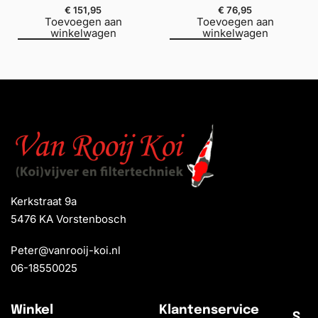
€
151,95
€
76,95
Toevoegen aan
Toevoegen aan
winkelwagen
winkelwagen
Kerkstraat 9a
5476 KA Vorstenbosch
Peter@vanrooij-koi.nl
06-18550025
Winkel
Klantenservice
S