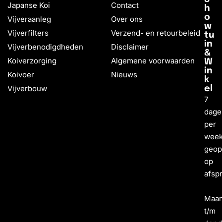
Japanse Koi
Contact
h
o
Vijveraanleg
Over ons
w
Vijverfilters
Verzend- en retourbeleid
tu
in
Vijverbenodigdheden
Disclaimer
&
Koiverzorging
Algemene voorwaarden
W
in
Koivoer
Nieuws
k
Vijverbouw
el
7
dage
per
wee
geo
op
afsp
Maa
t/m