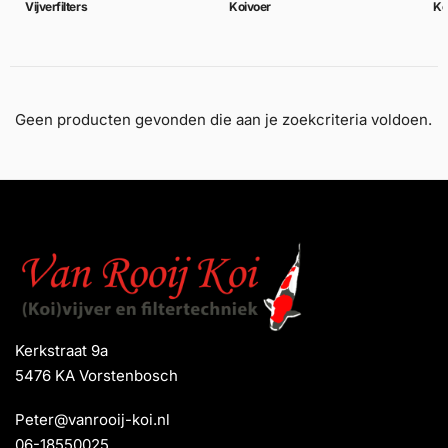
Vijverfilters
Koivoer
Ko
Geen producten gevonden die aan je zoekcriteria voldoen.
Kerkstraat 9a
5476 KA Vorstenbosch
Peter@vanrooij-koi.nl
06-18550025