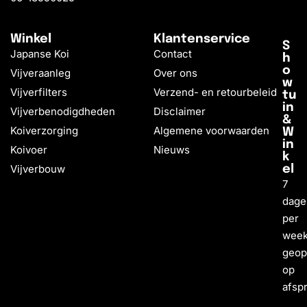
Winkel
Klantenservice
S
Japanse Koi
Contact
h
o
Vijveraanleg
Over ons
w
Vijverfilters
Verzend- en retourbeleid
tu
in
Vijverbenodigdheden
Disclaimer
&
Koiverzorging
Algemene voorwaarden
W
in
Koivoer
Nieuws
k
Vijverbouw
el
7
dage
per
wee
geo
op
afsp