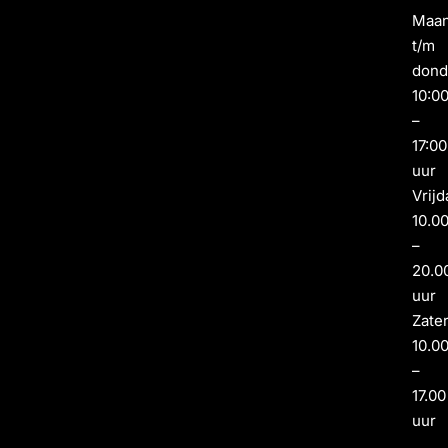
Maa
t/m
dond
10:0
–
17:00
uur
Vrijd
10.0
–
20.0
uur
Zate
10.0
–
17.00
uur