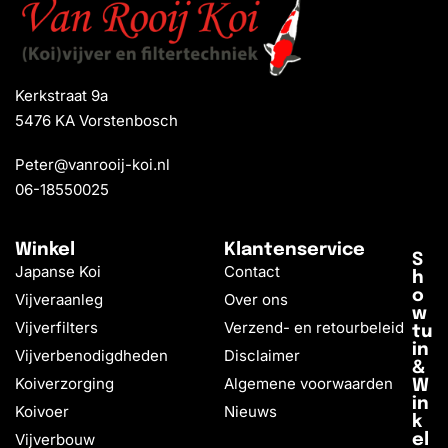
Kerkstraat 9a
5476 KA Vorstenbosch
Peter@vanrooij-koi.nl
06-18550025
Winkel
Klantenservice
S
Japanse Koi
Contact
h
o
Vijveraanleg
Over ons
w
Vijverfilters
Verzend- en retourbeleid
tu
in
Vijverbenodigdheden
Disclaimer
&
Koiverzorging
Algemene voorwaarden
W
in
Koivoer
Nieuws
k
Vijverbouw
el