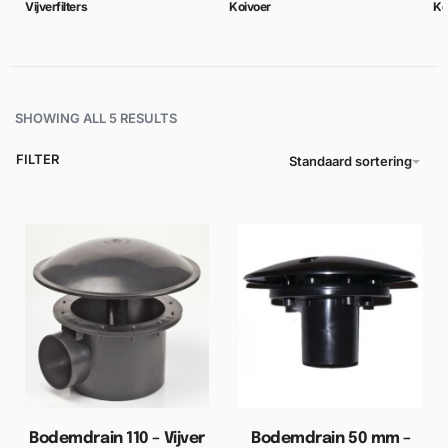
Vijverfilters
Koivoer
Ko
SHOWING ALL 5 RESULTS
FILTER
Standaard sortering
Bodemdrain 110 – Vijver
Bodemdrain 50 mm –