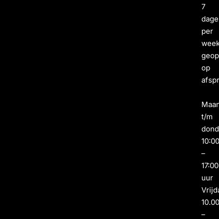
7
dage
per
wee
geo
op
afsp
Maa
t/m
dond
10:0
–
17:00
uur
Vrijd
10.0
–