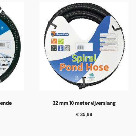
pende
32 mm 10 meter vijverslang
€
35,99
Toevoegen aan winkelwagen
wagen