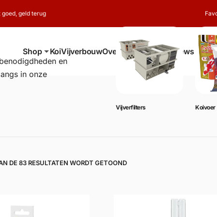
t goed, geld terug
Favo
Shop
Koi
Vijverbouw
Over ons
Contact
Reviews
erbenodigdheden en
langs in onze
Vijverbenodigdheden
Vijverfilters
Koivoer
VAN DE 83 RESULTATEN WORDT GETOOND