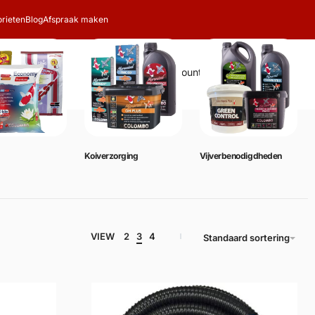
rieten
Blog
Afspraak maken
Zoeken
Account
Winkelwagen
0
Koiverzorging
Vijverbenodigdheden
VIEW
2
3
4
Standaard sortering