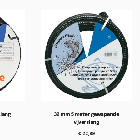
slang
32 mm 5 meter gewapende
vijverslang
wagen
€
22,99
Toevoegen aan winkelwagen