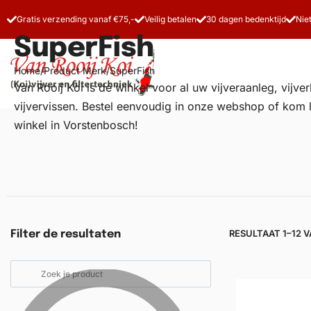
Gratis verzending vanaf €75,-
Veilig betalen
30 dagen bedenktijd
Nie
SuperFish
Home
/
Product Merk
/
SuperFish
Van Rooij Koi is dé winkel voor al uw
vijveraanleg
, vijv
vijvervissen. Bestel eenvoudig in onze webshop of kom 
winkel in Vorstenbosch!
Vijverfilters
Koivoer
Koiverzorging
RESULTAAT 1–12 
Filter de resultaten