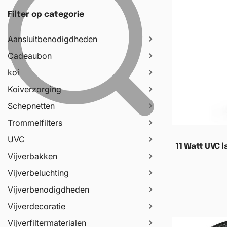
Filter op categorie
Aansluitbenodigdheden
Cadeaubon
koi
Koiverzorging
Schepnetten
Trommelfilters
UVC
11 Watt UVC 
Vijverbakken
Vijverbeluchting
Toevoege
Vijverbenodigdheden
Vijverdecoratie
Vijverfiltermaterialen