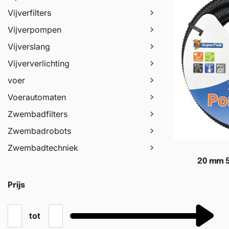
Vijverfilters
Vijverpompen
Vijverslang
Vijververlichting
voer
Voerautomaten
Zwembadfilters
Zwembadrobots
Zwembadtechniek
20 mm 5
Prijs
Toevoege
tot