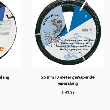
slang
25 mm 10 meter gewapende
vijverslang
wagen
€
43,99
Toevoegen aan winkelwagen