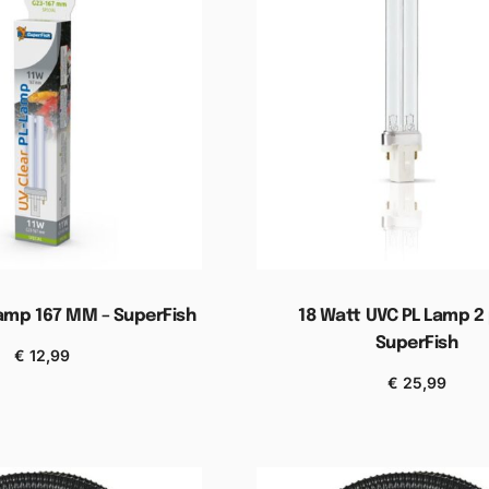
lamp 167 MM – SuperFish
18 Watt UVC PL Lamp 2 
SuperFish
€
12,99
n aan winkelwagen
€
25,99
Toevoegen aan winkel