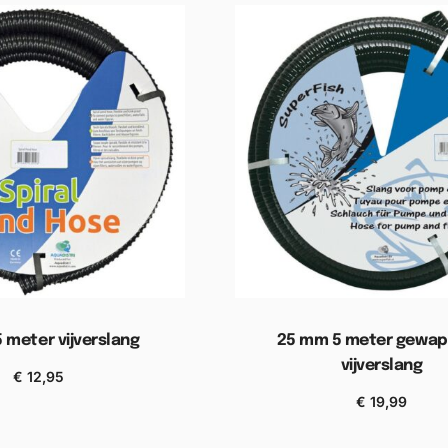
 meter vijverslang
25 mm 5 meter gewa
vijverslang
€
12,95
n aan winkelwagen
€
19,99
Toevoegen aan winkel