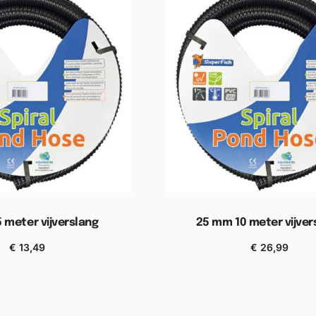
 meter vijverslang
25 mm 10 meter vijver
€
13,49
€
26,99
n aan winkelwagen
Toevoegen aan winkel