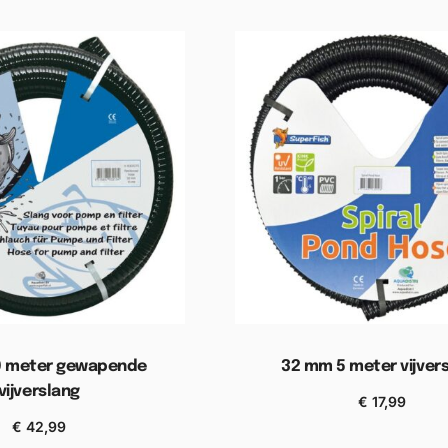
0 meter gewapende
32 mm 5 meter vijver
vijverslang
€
17,99
Toevoegen aan winkel
€
42,99
n aan winkelwagen