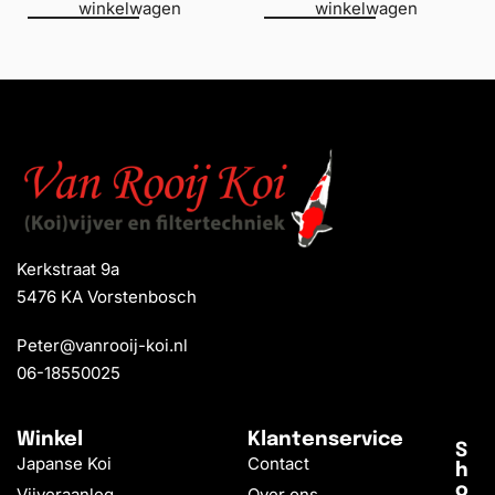
winkelwagen
winkelwagen
Kerkstraat 9a
5476 KA Vorstenbosch
Peter@vanrooij-koi.nl
06-18550025
Winkel
Klantenservice
S
Japanse Koi
Contact
h
o
Vijveraanleg
Over ons