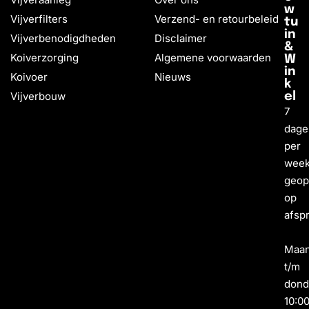
w
Vijverfilters
Verzend- en retourbeleid
tu
in
Vijverbenodigdheden
Disclaimer
&
Koiverzorging
Algemene voorwaarden
W
in
Koivoer
Nieuws
k
Vijverbouw
el
7
dage
per
wee
geo
op
afsp
Maa
t/m
dond
10:0