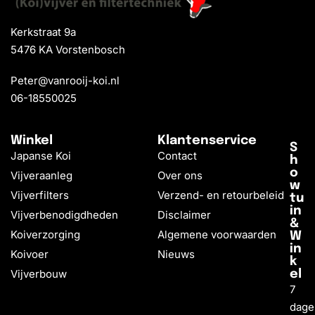
Kerkstraat 9a
5476 KA Vorstenbosch
Peter@vanrooij-koi.nl
06-18550025
Winkel
Klantenservice
S
Japanse Koi
Contact
h
o
Vijveraanleg
Over ons
w
Vijverfilters
Verzend- en retourbeleid
tu
in
Vijverbenodigdheden
Disclaimer
&
Koiverzorging
Algemene voorwaarden
W
in
Koivoer
Nieuws
k
Vijverbouw
el
7
dage