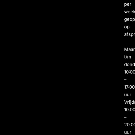
per
wee
geo
op
afsp
Maa
t/m
dond
10:0
–
17:00
uur
Vrijd
10.0
–
20.0
uur