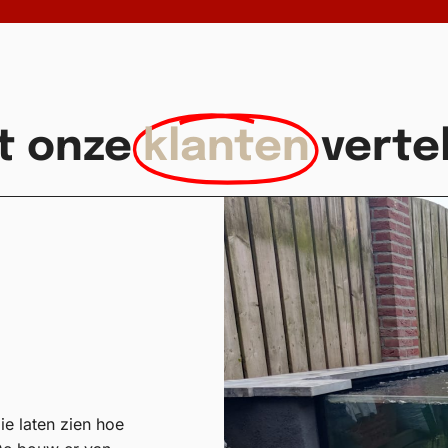
t onze
klanten
verte
lie laten zien hoe