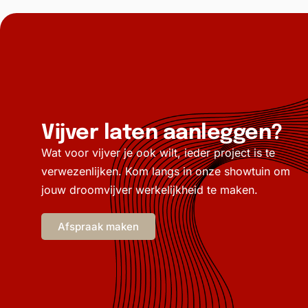
Vijver laten aanleggen?
Wat voor vijver je ook wilt, ieder project is te
verwezenlijken. Kom langs in onze showtuin om
jouw droomvijver werkelijkheid te maken.
Afspraak maken