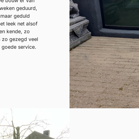
. De bouw er van
r weken geduurd,
 maar geduld
t leek net alsof
ren kende, zo
n zo gezegd veel
n goede service.