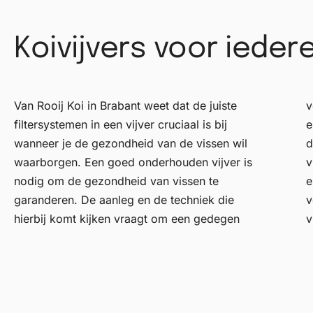
Koivijvers voor iedere
Van Rooij Koi in Brabant weet dat de juiste
verdieping in de materie en de nodige
filtersystemen in een vijver cruciaal is bij
ervaring. De diepte van een vijver, de ligging,
wanneer je de gezondheid van de vissen wil
de vorm, de grootte en wat voor soort
waarborgen. Een goed onderhouden vijver is
vijverpomp, welk filtersysteem ga je gebruiken
nodig om de gezondheid van vissen te
en is geschikt voor jouw wensen? Dat en nog
garanderen. De aanleg en de techniek die
veel meer is te bespreken tijdens een
hierbij komt kijken vraagt om een gedegen
v