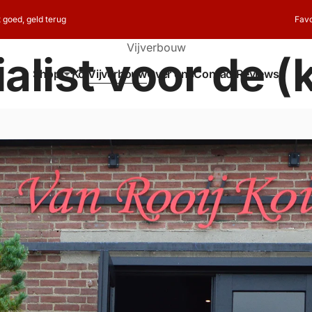
t goed, geld terug
Favo
Vijverbouw
alist voor de (k
Shop
Koi
Vijverbouw
Over ons
Contact
Reviews