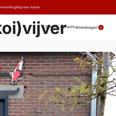
rieten
Blog
Afspraak maken
oi)vijver
Zoeken
Account
Winkelwagen
0