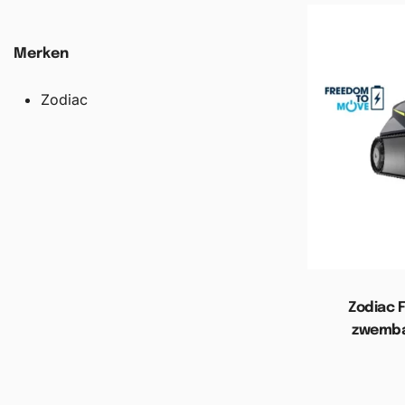
Merken
Zodiac
Zodiac F
zwemba
Toevoege