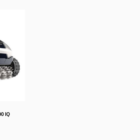
0 IQ
wagen