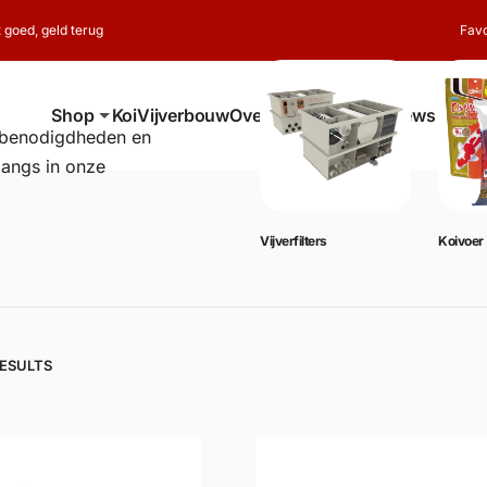
t goed, geld terug
Favo
Shop
Koi
Vijverbouw
Over ons
Contact
Reviews
erbenodigdheden en
langs in onze
Vijverbenodigdheden
Vijverfilters
Koivoer
RESULTS