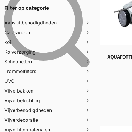
Filter op categorie
Aansluitbenodigdheden
Cadeaubon
koi
Koiverzorging
AQUAFORTE
Schepnetten
Trommelfilters
Toevoege
UVC
Vijverbakken
Vijverbeluchting
Vijverbenodigdheden
Vijverdecoratie
Vijverfiltermaterialen