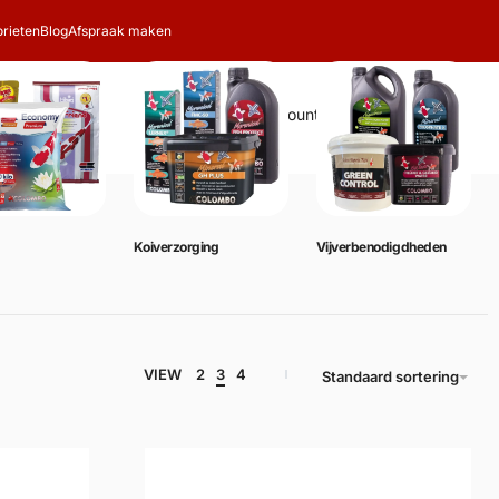
rieten
Blog
Afspraak maken
Zoeken
Account
Winkelwagen
0
Koiverzorging
Vijverbenodigdheden
VIEW
2
3
4
Standaard sortering