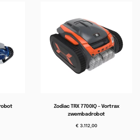
robot
Zodiac TRX 7700IQ – Vortrax
zwembadrobot
wagen
€
3.112,00
Toevoegen aan winkelwagen