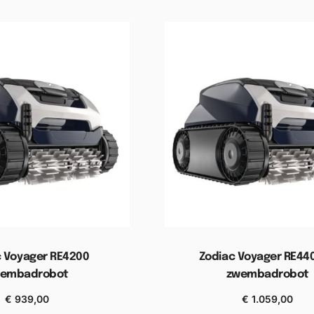
c Voyager RE4200
Zodiac Voyager RE440
embadrobot
zwembadrobot
€
939,00
€
1.059,00
n aan winkelwagen
Toevoegen aan winkel