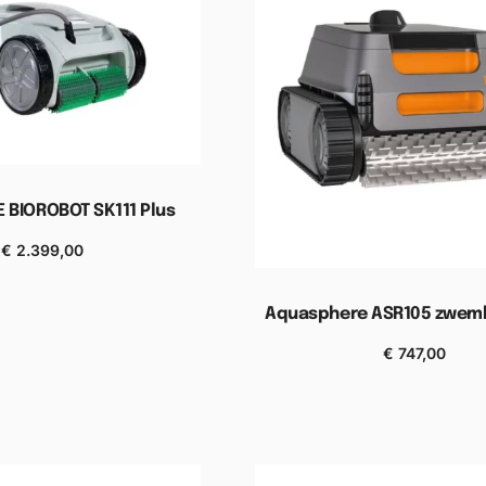
 BIOROBOT SK111 Plus
€
2.399,00
n aan winkelwagen
Aquasphere ASR105 zwem
€
747,00
Toevoegen aan winkel