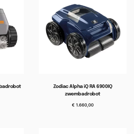
badrobot
Zodiac Alpha iQ RA 6900IQ
zwembadrobot
wagen
€
1.660,00
Toevoegen aan winkelwagen