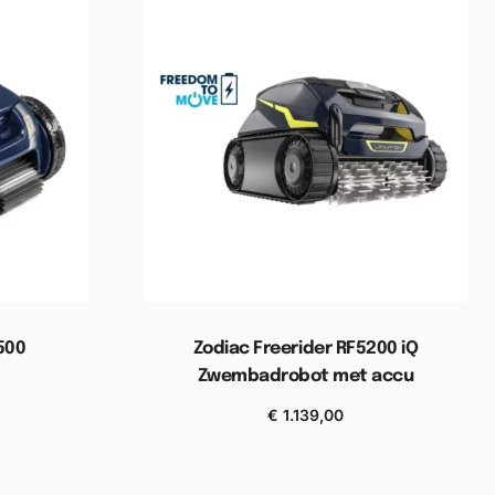
500
Zodiac Freerider RF5200 iQ
Zwembadrobot met accu
€
1.139,00
wagen
Toevoegen aan winkelwagen