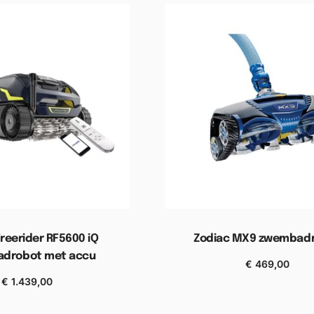
reerider RF5600 iQ
Zodiac MX9 zwembad
drobot met accu
€
469,00
Toevoegen aan winkel
€
1.439,00
n aan winkelwagen