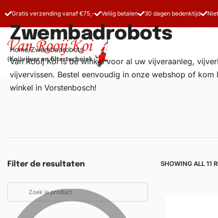
Gratis verzending vanaf €75,-
Veilig betalen
30 dagen bedenktijd
Nie
Zwembadrobots
Home
/
Zwembadrobots
Van Rooij Koi is dé winkel voor al uw
vijveraanleg
, vijv
vijvervissen. Bestel eenvoudig in onze webshop of kom 
winkel in Vorstenbosch!
Vijverfilters
Koivoer
Koiverzorging
SHOWING ALL 11 
Filter de resultaten