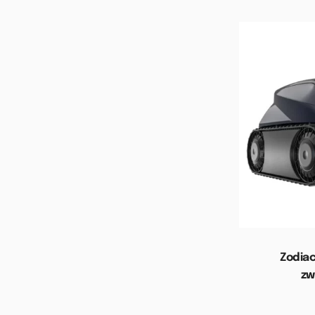
Zodia
zw
Toevoege