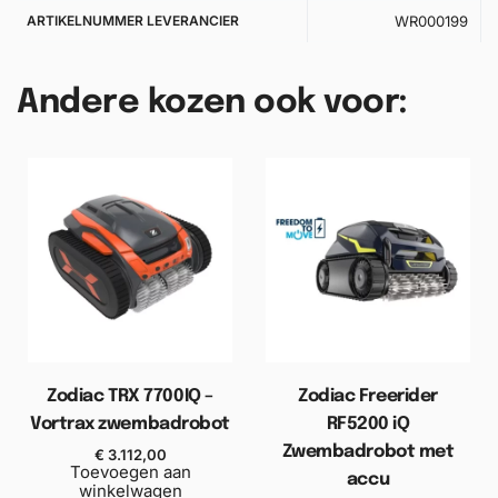
ARTIKELNUMMER LEVERANCIER
WR000199
Andere kozen ook voor:
Zodiac TRX 7700IQ –
Zodiac Freerider
Vortrax zwembadrobot
RF5200 iQ
Zwembadrobot met
€
3.112,00
Toevoegen aan
accu
winkelwagen