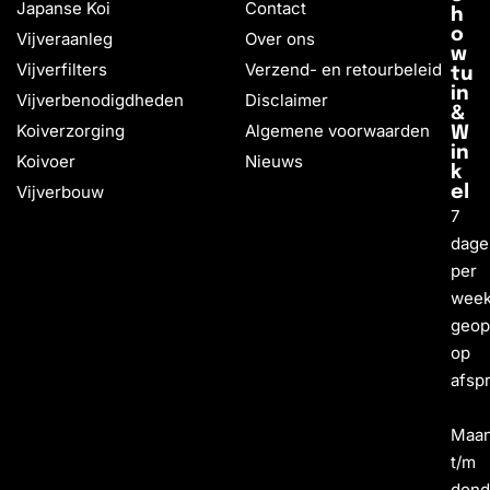
Japanse Koi
Contact
h
o
Vijveraanleg
Over ons
w
Vijverfilters
Verzend- en retourbeleid
tu
in
Vijverbenodigdheden
Disclaimer
&
Koiverzorging
Algemene voorwaarden
W
in
Koivoer
Nieuws
k
Vijverbouw
el
7
dage
per
wee
geo
op
afsp
Maa
t/m
dond