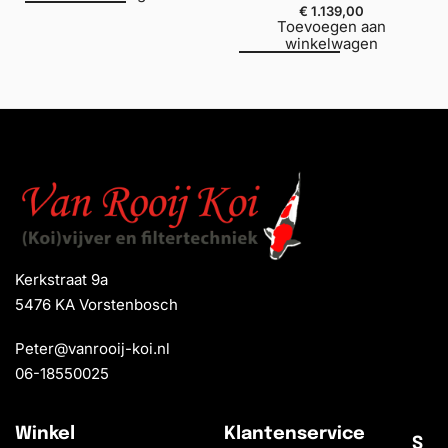
€
1.139,00
Toevoegen aan
winkelwagen
Kerkstraat 9a
5476 KA Vorstenbosch
Peter@vanrooij-koi.nl
06-18550025
Winkel
Klantenservice
S