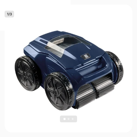
1
/
3
0