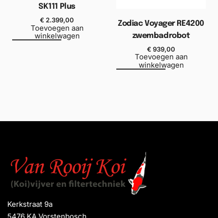
SK111 Plus
€
2.399,00
Zodiac Voyager RE4200
Toevoegen aan
winkelwagen
zwembadrobot
€
939,00
Toevoegen aan
winkelwagen
Kerkstraat 9a
5476 KA Vorstenbosch