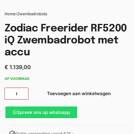
Home
›
Zwembadrobots
Zodiac Freerider RF5200
iQ Zwembadrobot met
accu
€
1.139,00
OP VOORRAAD
Toevoegen aan winkelwagen
Spreek ons op whatsapp
Gratis verzending vanaf €75,-