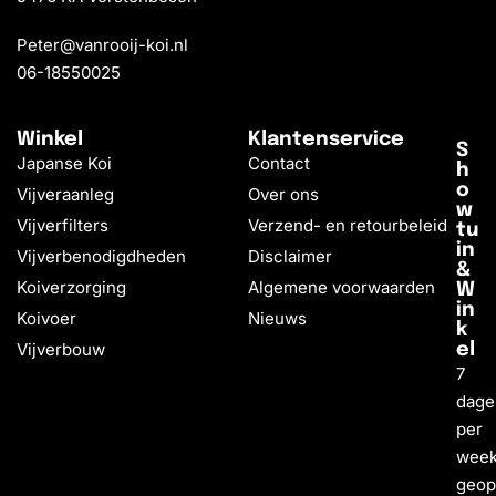
Peter@vanrooij-koi.nl
06-18550025
Winkel
Klantenservice
S
Japanse Koi
Contact
h
o
Vijveraanleg
Over ons
w
Vijverfilters
Verzend- en retourbeleid
tu
in
Vijverbenodigdheden
Disclaimer
&
Koiverzorging
Algemene voorwaarden
W
in
Koivoer
Nieuws
k
Vijverbouw
el
7
dage
per
wee
geo