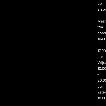
op
afsp
Maa
t/m
dond
10:0
–
17:00
uur
Vrijd
10.0
–
20.0
uur
Zate
10.0
–