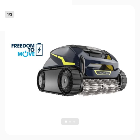
1
/
3
0