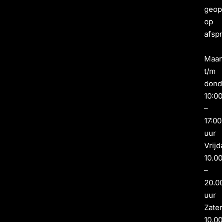
geo
op
afsp
Maa
t/m
dond
10:0
–
17:00
uur
Vrijd
10.0
–
20.0
uur
Zate
10.0