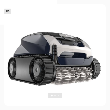
1
/
3
0