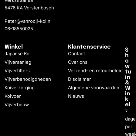
Kerkstraat 9a
5476 KA Vorstenbosch
Peter@vanrooij-koi.nl
06-18550025
Winkel
Klantenservice
S
Japanse Koi
Contact
h
o
Vijveraanleg
Over ons
w
Vijverfilters
Verzend- en retourbeleid
tu
in
Vijverbenodigdheden
Disclaimer
&
Koiverzorging
Algemene voorwaarden
W
in
Koivoer
Nieuws
k
Vijverbouw
el
7
dage
per
wee