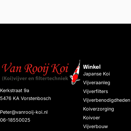
Toevoegen aan winkelwagen
Toevoe
Winkel
Japanse Koi
Vijveraanleg
Kerkstraat 9a
Vijverfilters
5476 KA Vorstenbosch
Vijverbenodigdheden
Koiverzorging
Peter@vanrooij-koi.nl
Koivoer
06-18550025
Vijverbouw