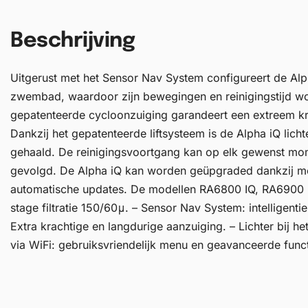
Beschrijving
Uitgerust met het Sensor Nav System configureert de Alp
zwembad, waardoor zijn bewegingen en reinigingstijd w
gepatenteerde cycloonzuiging garandeert een extreem kr
Dankzij het gepatenteerde liftsysteem is de Alpha iQ lich
gehaald. De reinigingsvoortgang kan op elk gewenst mo
gevolgd. De Alpha iQ kan worden geüpgraded dankzij mog
automatische updates. De modellen RA6800 IQ, RA6900 
stage filtratie 150/60μ. – Sensor Nav System: intelligenti
Extra krachtige en langdurige aanzuiging. – Lichter bij he
via WiFi: gebruiksvriendelijk menu en geavanceerde funct