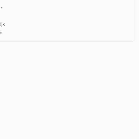
,-
ijk
or