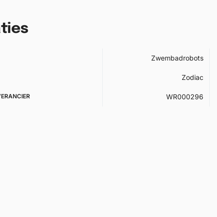
ties
Zwembadrobots
Zodiac
VERANCIER
WR000296