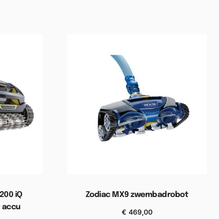
200 iQ
Zodiac MX9 zwembadrobot
 accu
€
469,00