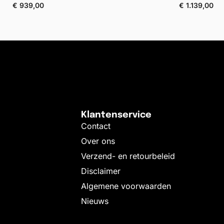
€
939,00
€
1.139,00
gen aan winkelwagen
Toevoegen aan wink
Klantenservice
Contact
Over ons
Verzend- en retourbeleid
Disclaimer
Algemene voorwaarden
Nieuws