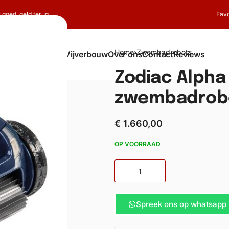
t goed, geld terug
Favo
Home
›
Zwembadrobots
Shop
Koi
Vijverbouw
Over ons
Contact
Reviews
Zodiac Alpha
zwembadrob
€
1.660,00
OP VOORRAAD
Spreek ons op whatsapp