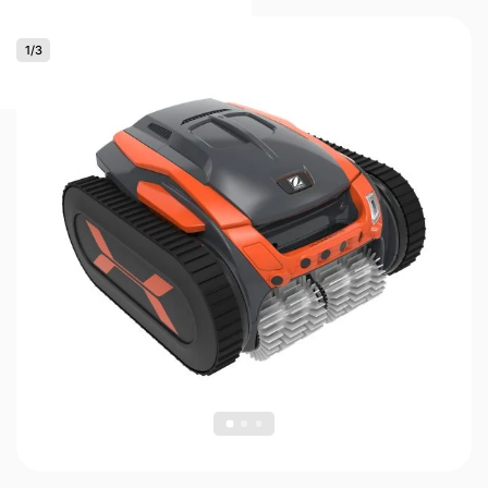
1
/
3
0