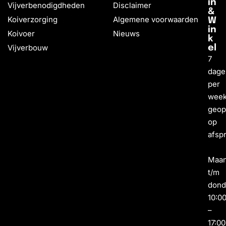
in
Vijverbenodigdheden
Disclaimer
&
Koiverzorging
Algemene voorwaarden
W
in
Koivoer
Nieuws
k
Vijverbouw
el
7
dage
per
wee
geo
op
afsp
Maa
t/m
dond
10:0
–
17:00