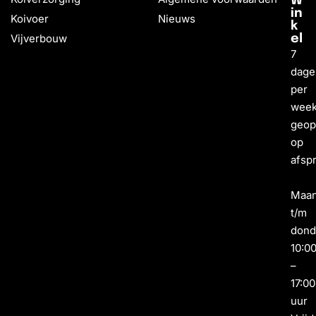
W
in
Koivoer
Nieuws
k
Vijverbouw
el
7
dage
per
wee
geo
op
afsp
Maa
t/m
dond
10:0
–
17:00
uur