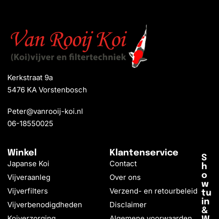
Kerkstraat 9a
5476 KA Vorstenbosch
Peter@vanrooij-koi.nl
06-18550025
Winkel
Klantenservice
S
Japanse Koi
Contact
h
o
Vijveraanleg
Over ons
w
Vijverfilters
Verzend- en retourbeleid
tu
in
Vijverbenodigdheden
Disclaimer
&
Koiverzorging
Algemene voorwaarden