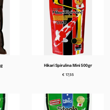
kg
Hikari Spirulina Mini 500gr
€
17,55
wagen
Toevoegen aan winkelwagen