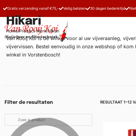
Gratis verzending vanaf €75,-
Veilig betalen
30 dagen bedenktijd
Nie
Hikari
Home
/
Product Merk
/
Hikari
Van Rooij Koi is dé winkel voor al uw
vijveraanleg
, vijv
vijvervissen. Bestel eenvoudig in onze webshop of kom 
winkel in Vorstenbosch!
Vijverfilters
Koivoer
Koiverzorging
RESULTAAT 1–12 
Filter de resultaten