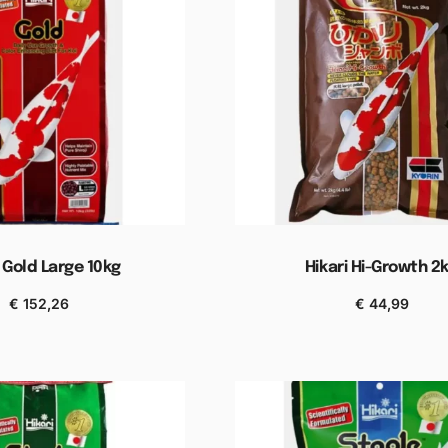
i Gold Large 10kg
Hikari Hi-Growth 2
€
152,26
€
44,99
n aan winkelwagen
Toevoegen aan winkel