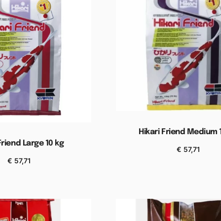
Hikari Friend Medium 
Friend Large 10 kg
€
57,71
Toevoegen aan winkel
€
57,71
n aan winkelwagen