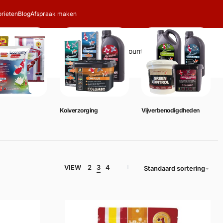
rieten
Blog
Afspraak maken
Zoeken
Account
Winkelwagen
0
Koiverzorging
Vijverbenodigdheden
VIEW
2
3
4
Standaard sortering