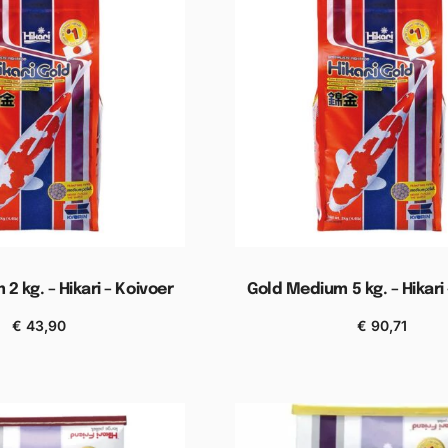
2 kg. – Hikari – Koivoer
Gold Medium 5 kg. – Hikari
€
43,90
€
90,71
n aan winkelwagen
Toevoegen aan winkel