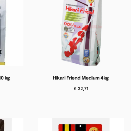
10 kg
Hikari Friend Medium 4kg
€
32,71
wagen
Toevoegen aan winkelwagen