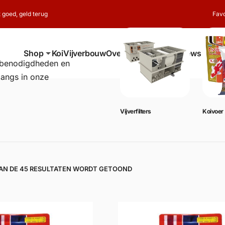
t goed, geld terug
Favo
Shop
Koi
Vijverbouw
Over ons
Contact
Reviews
erbenodigdheden en
langs in onze
Vijverbenodigdheden
Vijverfilters
Koivoer
VAN DE 45 RESULTATEN WORDT GETOOND