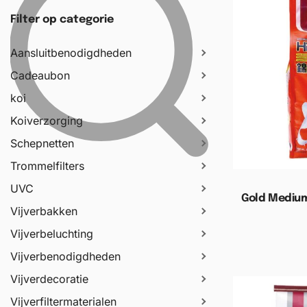
Filter op categorie
Aansluitbenodigdheden
Cadeaubon
koi
Koiverzorging
Schepnetten
Trommelfilters
UVC
Gold Medium 
Vijverbakken
Vijverbeluchting
Toevoege
Vijverbenodigdheden
Vijverdecoratie
Vijverfiltermaterialen