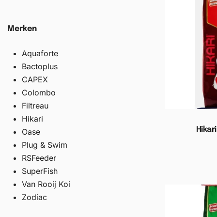
Merken
Aquaforte
Bactoplus
CAPEX
Colombo
Filtreau
Hikari
Hikar
Oase
Plug & Swim
Toevoege
RSFeeder
SuperFish
Van Rooij Koi
Zodiac