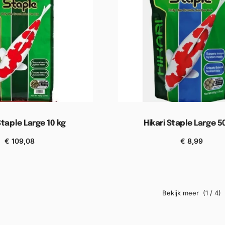
Staple Large 10 kg
Hikari Staple Large 5
€
109,08
€
8,99
n aan winkelwagen
Toevoegen aan winkel
(1 / 4)