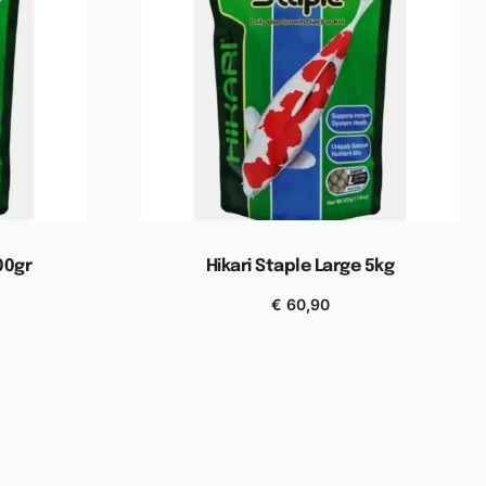
00gr
Hikari Staple Large 5kg
€
60,90
wagen
Toevoegen aan winkelwagen