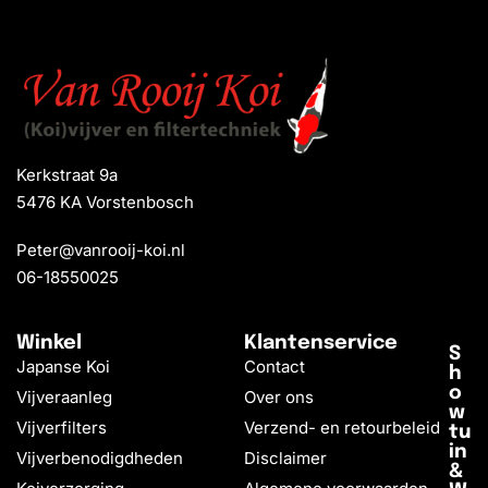
Kerkstraat 9a
5476 KA Vorstenbosch
Peter@vanrooij-koi.nl
06-18550025
Winkel
Klantenservice
S
Japanse Koi
Contact
h
o
Vijveraanleg
Over ons
w
Vijverfilters
Verzend- en retourbeleid
tu
in
Vijverbenodigdheden
Disclaimer
&