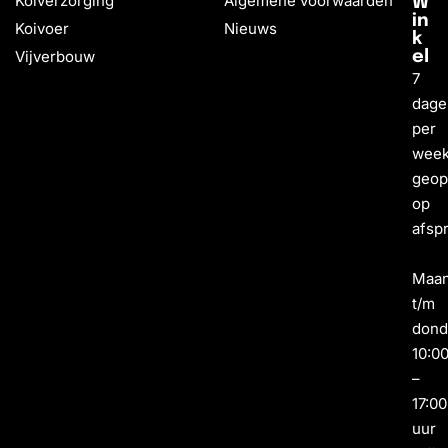
Koiverzorging
Algemene voorwaarden
W
in
Koivoer
Nieuws
k
Vijverbouw
el
7
dage
per
wee
geo
op
afsp
Maa
t/m
dond
10:0
–
17:00
uur