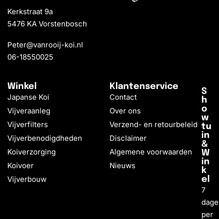
Kerkstraat 9a
5476 KA Vorstenbosch
Peter@vanrooij-koi.nl
06-18550025
Winkel
Klantenservice
S
Japanse Koi
Contact
h
o
Vijveraanleg
Over ons
w
Vijverfilters
Verzend- en retourbeleid
tu
in
Vijverbenodigdheden
Disclaimer
&
Koiverzorging
Algemene voorwaarden
W
in
Koivoer
Nieuws
k
Vijverbouw
el
7
dage
per