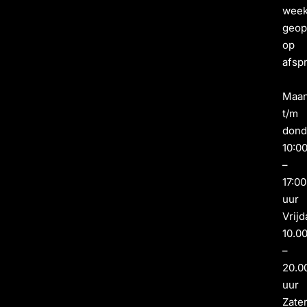
wee
geo
op
afsp
Maa
t/m
dond
10:0
–
17:00
uur
Vrijd
10.0
–
20.0
uur
Zate