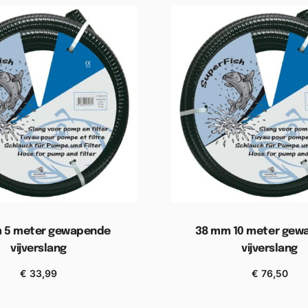
 5 meter gewapende
38 mm 10 meter gew
vijverslang
vijverslang
€
33,99
€
76,50
gen aan winkelwagen
Toevoegen aan wink