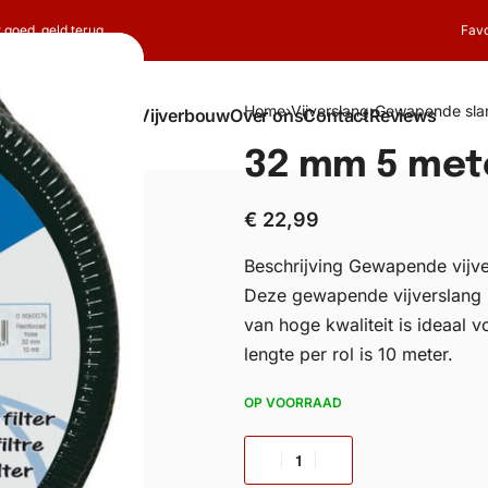
t goed, geld terug
Favo
Home
›
Vijverslang
›
Gewapende sla
Shop
Koi
Vijverbouw
Over ons
Contact
Reviews
32 mm 5 mete
€
22,99
Beschrijving Gewapende vijve
Deze gewapende vijverslang i
van hoge kwaliteit is ideaal v
lengte per rol is 10 meter.
OP VOORRAAD