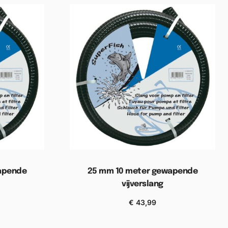
apende
25 mm 10 meter gewapende
vijverslang
€
43,99
elwagen
Toevoegen aan winkelwagen