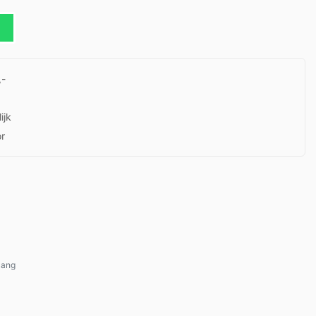
,-
ijk
or
lang