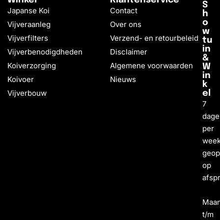
S
Japanse Koi
Contact
h
o
Vijveraanleg
Over ons
w
Vijverfilters
Verzend- en retourbeleid
tu
in
Vijverbenodigdheden
Disclaimer
&
Koiverzorging
Algemene voorwaarden
W
in
Koivoer
Nieuws
k
Vijverbouw
el
7
dage
per
wee
geo
op
afsp
Maa
t/m