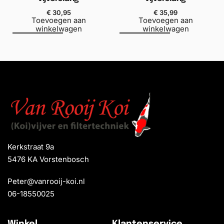
€
30,95
€
35,99
Toevoegen aan
Toevoegen aan
winkelwagen
winkelwagen
Kerkstraat 9a
5476 KA Vorstenbosch
Peter@vanrooij-koi.nl
06-18550025
Winkel
Klantenservice