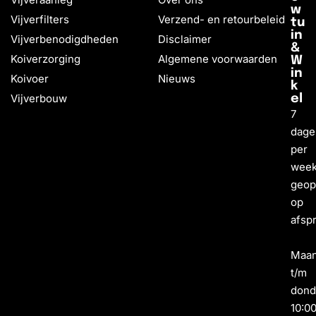
w
Vijverfilters
Verzend- en retourbeleid
tu
in
Vijverbenodigdheden
Disclaimer
&
Koiverzorging
Algemene voorwaarden
W
in
Koivoer
Nieuws
k
Vijverbouw
el
7
dage
per
wee
geo
op
afsp
Maa
t/m
dond
10:0