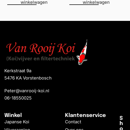
winkelwagen
winkelwagen
Kerkstraat 9a
5476 KA Vorstenbosch
Peter@vanrooij-koi.nl
06-18550025
Winkel
Klantenservice
S
Japanse Koi
Contact
h
o
Vijveraanleg
Over ons