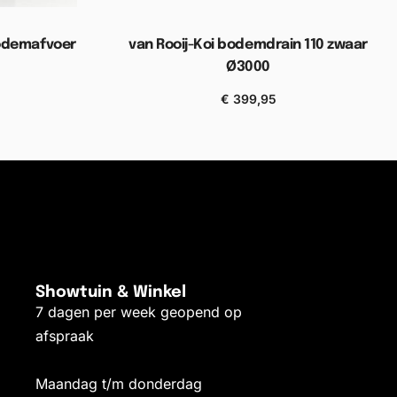
bodemafvoer
van Rooij-Koi bodemdrain 110 zwaar
Ø3000
elwagen
€
399,95
Toevoegen aan winkelwagen
Showtuin & Winkel
7 dagen per week geopend op
afspraak
Maandag t/m donderdag