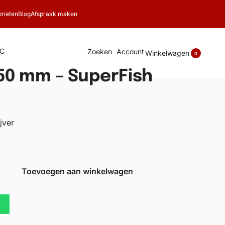
rieten
Blog
Afspraak maken
C
Zoeken
Account
Winkelwagen
0
50 mm – SuperFish
jver
Toevoegen aan winkelwagen