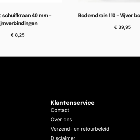
 schuifkraan 40 mm –
Bodemdrain 110 – Vijver 
lijmverbindingen
€
39,95
Toevoegen aan wink
€
8,25
gen aan winkelwagen
Klantenservice
Contact
Over ons
Verzend- en retourbeleid
Disclaimer