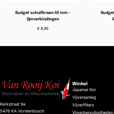
Budget schuifkraan 50 mm –
Budget
lijmverbindingen
€
8,95
Toevoegen aan winkelwagen
Toevoe
Winkel
Japanse Koi
Vijveraanleg
Kerkstraat 9a
Vijverfilters
5476 KA Vorstenbosch
Vijverbenodigdheden