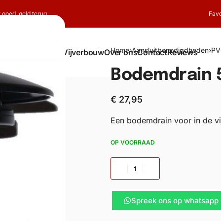
t goed, geld terug
Favo
Home
›
Aansluitbenodigdheden
›
PV
Shop
Koi
Vijverbouw
Over ons
Contact
Reviews
Bodemdrain 
€
27,95
Een bodemdrain voor in de vi
OP VOORRAAD
Spreek ons op whatsapp