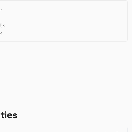
,-
ijk
or
ties