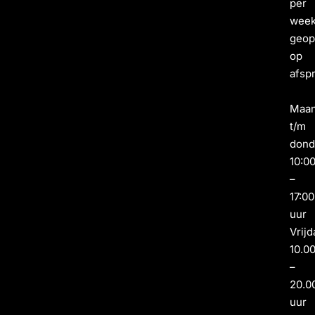
per
wee
geo
op
afsp
Maa
t/m
dond
10:0
–
17:00
uur
Vrijd
10.0
–
20.0
uur