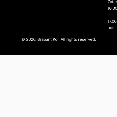
Zate
10.0
–
17.00
uur
© 2026, Brabant Koi. All rights reserved.