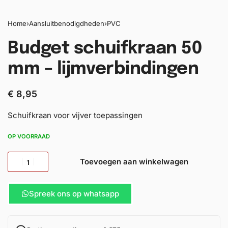
Home
›
Aansluitbenodigdheden
›
PVC
Budget schuifkraan 50
mm – lijmverbindingen
€
8,95
Schuifkraan voor vijver toepassingen
OP VOORRAAD
Toevoegen aan winkelwagen
Spreek ons op whatsapp