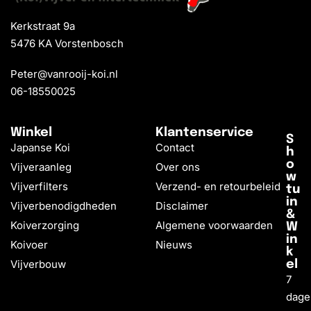
Kerkstraat 9a
5476 KA Vorstenbosch
Peter@vanrooij-koi.nl
06-18550025
Winkel
Klantenservice
S
Japanse Koi
Contact
h
o
Vijveraanleg
Over ons
w
Vijverfilters
Verzend- en retourbeleid
tu
in
Vijverbenodigdheden
Disclaimer
&
Koiverzorging
Algemene voorwaarden
W
in
Koivoer
Nieuws
k
Vijverbouw
el
7
dage