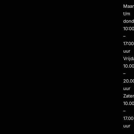
Maa
t/m
dond
10:0
–
17:00
uur
Vrijd
10.0
–
20.0
uur
Zate
10.0
–
17.00
uur