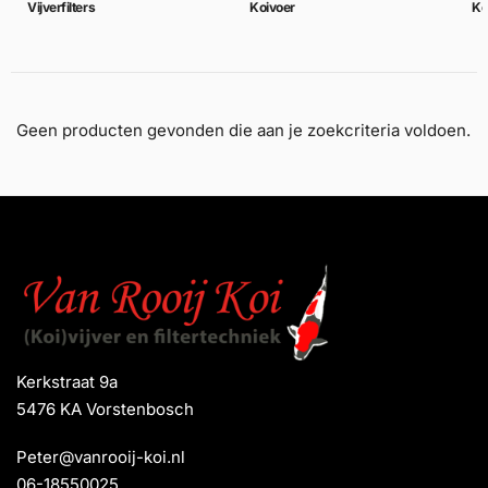
Vijverfilters
Koivoer
Ko
Geen producten gevonden die aan je zoekcriteria voldoen.
Kerkstraat 9a
5476 KA Vorstenbosch
Peter@vanrooij-koi.nl
06-18550025