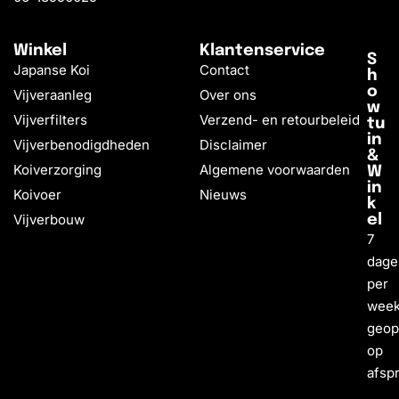
Winkel
Klantenservice
S
Japanse Koi
Contact
h
o
Vijveraanleg
Over ons
w
Vijverfilters
Verzend- en retourbeleid
tu
in
Vijverbenodigdheden
Disclaimer
&
Koiverzorging
Algemene voorwaarden
W
in
Koivoer
Nieuws
k
Vijverbouw
el
7
dage
per
wee
geo
op
afsp