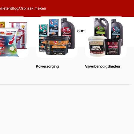
rieten
Blog
Afspraak maken
Zoeken
Account
Winkelwagen
0
Koiverzorging
Vijverbenodigdheden