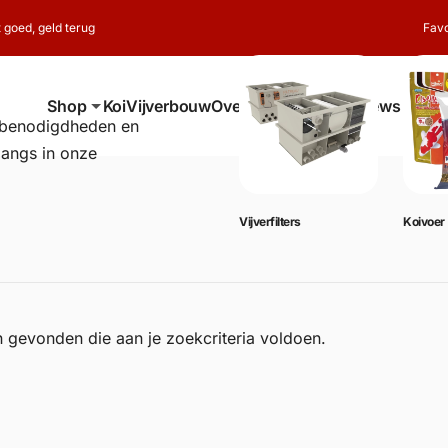
t goed, geld terug
Favo
Shop
Koi
Vijverbouw
Over ons
Contact
Reviews
erbenodigdheden en
langs in onze
Vijverbenodigdheden
Vijverfilters
Koivoer
 gevonden die aan je zoekcriteria voldoen.