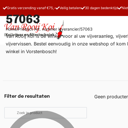
Gratis verzending vanaf €75,-
Veilig betalen
30 dagen bedenktijd
Nie
57063
Home
/
Product Art. nummer leverancier
/
57063
Van Rooij Koi is dé winkel voor al uw
vijveraanleg
, vijv
vijvervissen. Bestel eenvoudig in onze webshop of kom 
winkel in Vorstenbosch!
Vijverfilters
Koivoer
Koiverzorging
Geen producten
Filter de resultaten