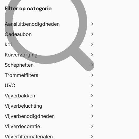
Filter op categorie
Aansluitbenodigdheden
Cadeaubon
koi
Koiverzorging
Schepnetten
Trommelfilters
UVC
Vijverbakken
Vijverbeluchting
Vijverbenodigdheden
Vijverdecoratie
Vijverfiltermaterialen