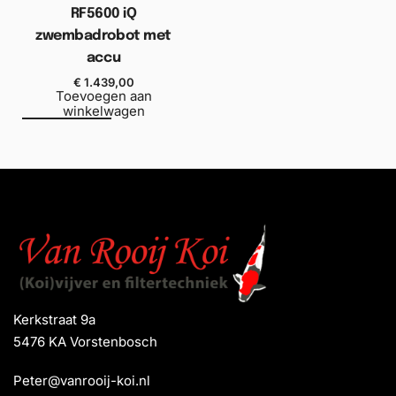
RF5600 iQ
zwembadrobot met
accu
€
1.439,00
Toevoegen aan
winkelwagen
Kerkstraat 9a
5476 KA Vorstenbosch
Peter@vanrooij-koi.nl