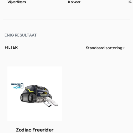
Vijverfilters
Koivoer
Ko
ENIG RESULTAAT
FILTER
Standaard sortering
Zodiac Freerider