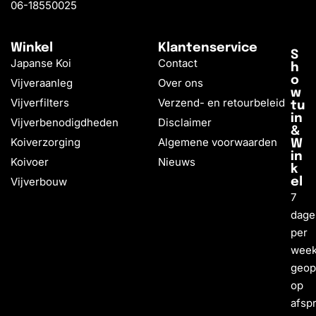
06-18550025
Winkel
Klantenservice
S
Japanse Koi
Contact
h
o
Vijveraanleg
Over ons
w
Vijverfilters
Verzend- en retourbeleid
tu
in
Vijverbenodigdheden
Disclaimer
&
Koiverzorging
Algemene voorwaarden
W
in
Koivoer
Nieuws
k
Vijverbouw
el
7
dage
per
wee
geo
op
afsp