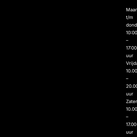
Maa
t/m
dond
10:0
–
17:00
uur
Vrijd
10.0
–
20.0
uur
Zate
10.0
–
17.00
uur