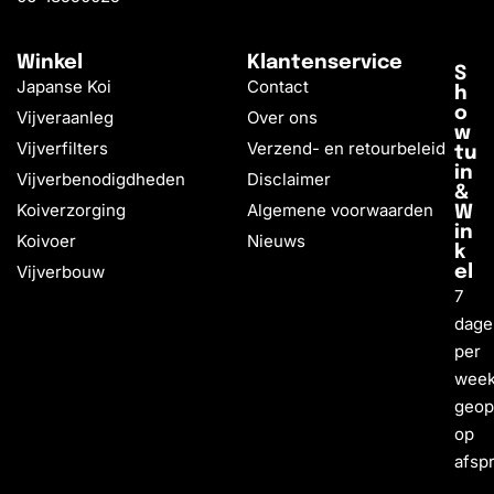
Winkel
Klantenservice
S
Japanse Koi
Contact
h
o
Vijveraanleg
Over ons
w
Vijverfilters
Verzend- en retourbeleid
tu
in
Vijverbenodigdheden
Disclaimer
&
Koiverzorging
Algemene voorwaarden
W
in
Koivoer
Nieuws
k
Vijverbouw
el
7
dage
per
wee
geo
op
afsp