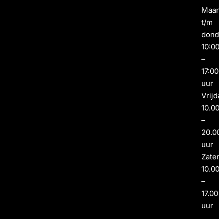
Maa
t/m
dond
10:0
–
17:00
uur
Vrijd
10.0
–
20.0
uur
Zate
10.0
–
17.00
uur