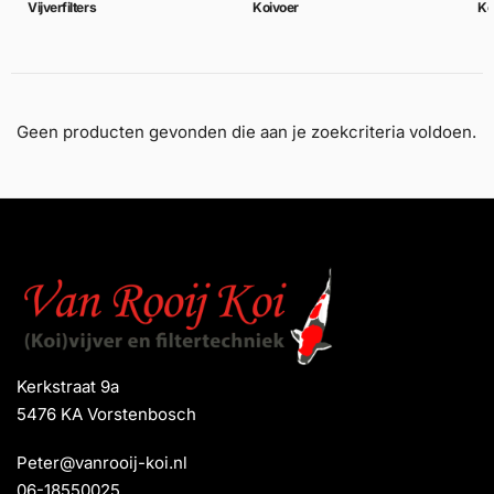
Vijverfilters
Koivoer
Ko
Geen producten gevonden die aan je zoekcriteria voldoen.
Kerkstraat 9a
5476 KA Vorstenbosch
Peter@vanrooij-koi.nl
06-18550025