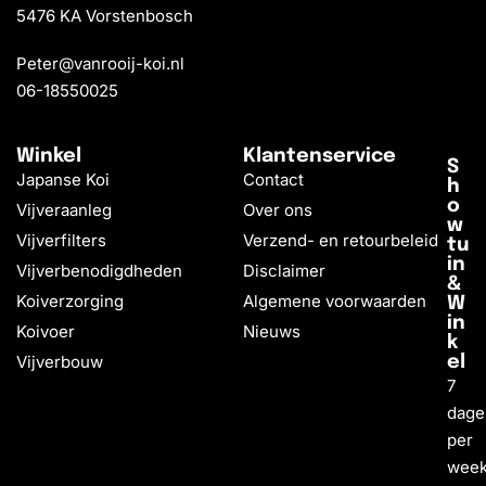
5476 KA Vorstenbosch
Peter@vanrooij-koi.nl
06-18550025
Winkel
Klantenservice
S
Japanse Koi
Contact
h
o
Vijveraanleg
Over ons
w
Vijverfilters
Verzend- en retourbeleid
tu
in
Vijverbenodigdheden
Disclaimer
&
Koiverzorging
Algemene voorwaarden
W
in
Koivoer
Nieuws
k
Vijverbouw
el
7
dage
per
wee