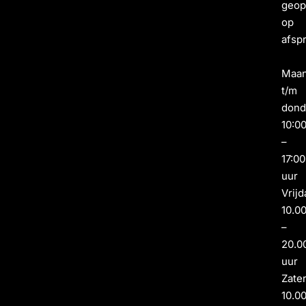
geo
op
afsp
Maa
t/m
dond
10:0
–
17:00
uur
Vrijd
10.0
–
20.0
uur
Zate
10.0