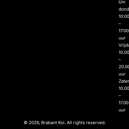
t/m
dond
10:0
–
17:00
uur
Vrijd
10.0
–
20.0
uur
Zate
10.0
–
17.00
uur
© 2026, Brabant Koi. All rights reserved.