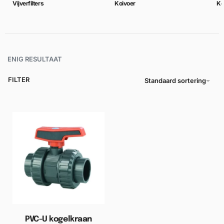
Vijverfilters
Koivoer
Ko
ENIG RESULTAAT
FILTER
Standaard sortering
PVC-U kogelkraan