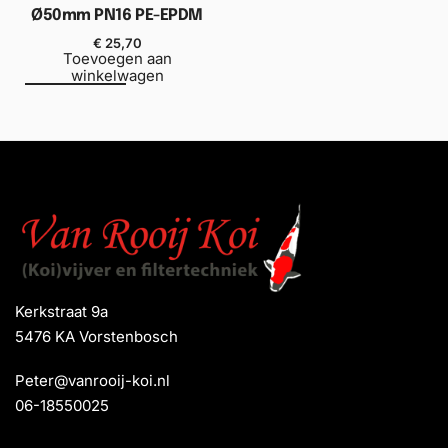
Ø50mm PN16 PE-EPDM
€
25,70
Toevoegen aan
winkelwagen
Kerkstraat 9a
5476 KA Vorstenbosch
Peter@vanrooij-koi.nl
06-18550025