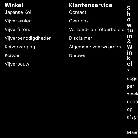
Winkel
Klantenservice
S
Japanse Koi
Contact
h
o
Vijveraanleg
Over ons
w
Vijverfilters
Verzend- en retourbeleid
tu
in
Vijverbenodigdheden
Disclaimer
&
Koiverzorging
Algemene voorwaarden
W
in
Koivoer
Nieuws
k
Vijverbouw
el
7
dage
per
wee
geo
op
afsp
Maa