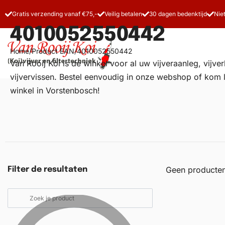
Gratis verzending vanaf €75,-
Veilig betalen
30 dagen bedenktijd
Nie
4010052550442
Home
/
Product EAN
/
4010052550442
Van Rooij Koi is dé winkel voor al uw
vijveraanleg
, vijv
vijvervissen. Bestel eenvoudig in onze webshop of kom 
winkel in Vorstenbosch!
Vijverfilters
Koivoer
Koiverzorging
Geen producten
Filter de resultaten