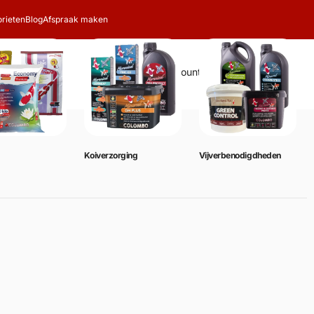
rieten
Blog
Afspraak maken
Zoeken
Account
Winkelwagen
0
Koiverzorging
Vijverbenodigdheden