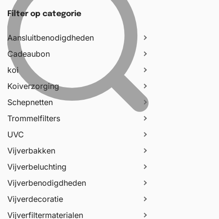
Filter op categorie
Aansluitbenodigdheden
Cadeaubon
koi
Koiverzorging
Schepnetten
Trommelfilters
UVC
Vijverbakken
Vijverbeluchting
Vijverbenodigdheden
Vijverdecoratie
Vijverfiltermaterialen