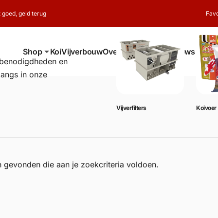
t goed, geld terug
Favo
Shop
Koi
Vijverbouw
Over ons
Contact
Reviews
erbenodigdheden en
langs in onze
Vijverbenodigdheden
Vijverfilters
Koivoer
 gevonden die aan je zoekcriteria voldoen.