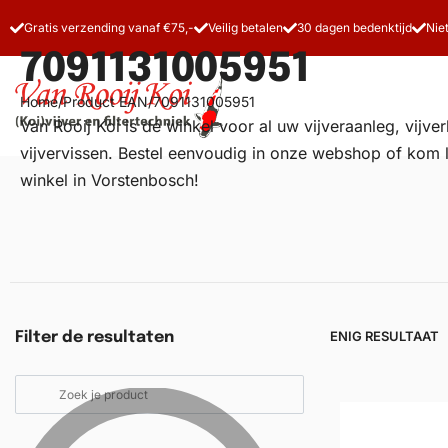
Gratis verzending vanaf €75,-
Veilig betalen
30 dagen bedenktijd
Nie
7091131005951
Home
/
Product EAN
/
7091131005951
Van Rooij Koi is dé winkel voor al uw
vijveraanleg
, vijv
vijvervissen. Bestel eenvoudig in onze webshop of kom 
winkel in Vorstenbosch!
Vijverfilters
Koivoer
Koiverzorging
ENIG RESULTAAT
Filter de resultaten