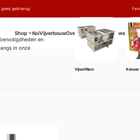
t goed, geld terug
Favo
Shop
Koi
Vijverbouw
Over ons
Contact
Reviews
erbenodigdheden en
langs in onze
Vijverbenodigdheden
Vijverfilters
Koivoer