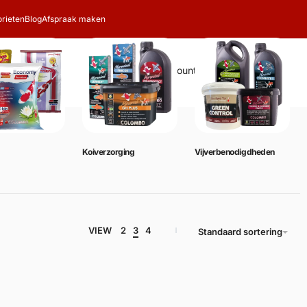
rieten
Blog
Afspraak maken
Zoeken
Account
Winkelwagen
0
Koiverzorging
Vijverbenodigdheden
VIEW
2
3
4
Standaard sortering