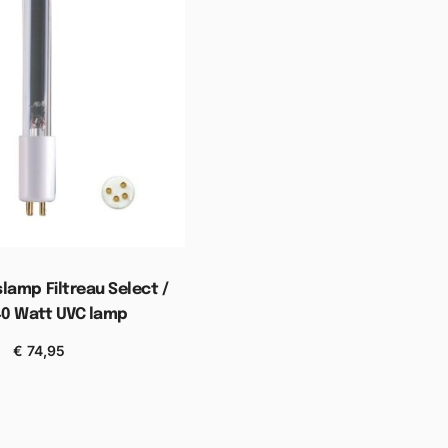
lamp Filtreau Select /
40 Watt UVC lamp
€
74,95
n aan winkelwagen