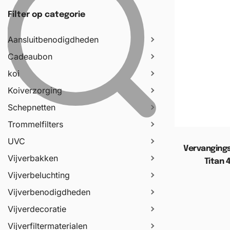
Filter op categorie
Aansluitbenodigdheden
Cadeaubon
koi
Koiverzorging
Schepnetten
Trommelfilters
UVC
Vervangings
Vijverbakken
Titan 
Vijverbeluchting
Toevoege
Vijverbenodigdheden
Vijverdecoratie
Vijverfiltermaterialen