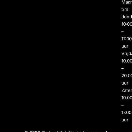
Maa
t/m
dond
10:0
–
17:00
uur
Vrijd
10.0
–
20.0
uur
Zate
10.0
–
17.00
uur