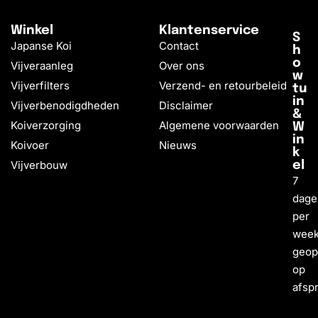
Winkel
Klantenservice
S
Japanse Koi
Contact
h
o
Vijveraanleg
Over ons
w
Vijverfilters
Verzend- en retourbeleid
tu
in
Vijverbenodigdheden
Disclaimer
&
Koiverzorging
Algemene voorwaarden
W
in
Koivoer
Nieuws
k
Vijverbouw
el
7
dage
per
wee
geo
op
afsp