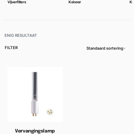
Vijverfilters
Koivoer
Ko
ENIG RESULTAAT
FILTER
Standaard sortering
Vervangingslamp