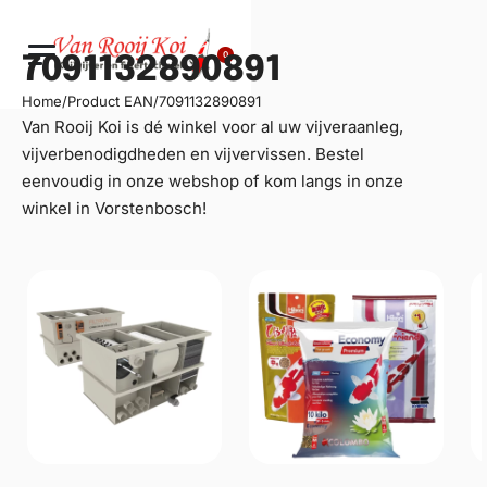
0
7091132890891
Home
/
Product EAN
/
7091132890891
Van Rooij Koi is dé winkel voor al uw
vijveraanleg
,
vijverbenodigdheden en vijvervissen. Bestel
eenvoudig in onze webshop of kom langs in onze
winkel in Vorstenbosch!