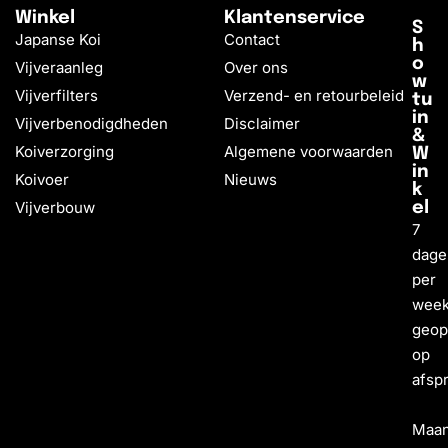
Winkel
Klantenservice
S
Japanse Koi
Contact
h
o
Vijveraanleg
Over ons
w
Vijverfilters
Verzend- en retourbeleid
tu
in
Vijverbenodigdheden
Disclaimer
&
Koiverzorging
Algemene voorwaarden
W
in
Koivoer
Nieuws
k
Vijverbouw
el
7
dage
per
wee
geo
op
afsp
Maa