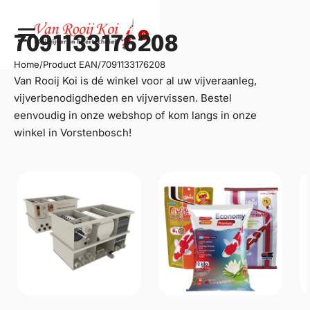
0
7091133176208
Home
/
Product EAN
/
7091133176208
Van Rooij Koi is dé winkel voor al uw
vijveraanleg
,
vijverbenodigdheden en vijvervissen. Bestel
eenvoudig in onze webshop of kom langs in onze
winkel in Vorstenbosch!