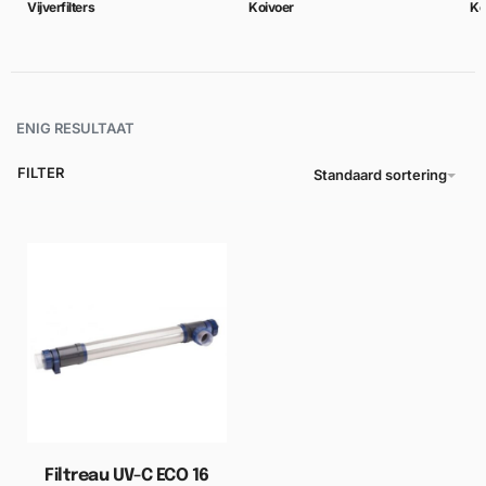
Vijverfilters
Koivoer
Ko
ENIG RESULTAAT
FILTER
Standaard sortering
Filtreau UV-C ECO 16