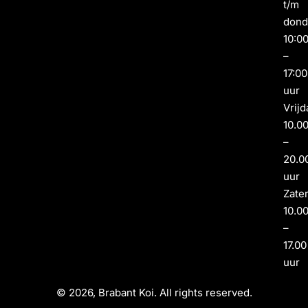
t/m
dond
10:0
–
17:00
uur
Vrijd
10.0
–
20.0
uur
Zate
10.0
–
17.00
uur
© 2026, Brabant Koi. All rights reserved.