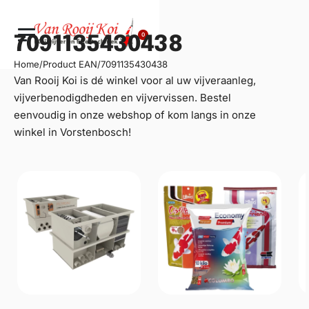
0
7091135430438
Home
/
Product EAN
/
7091135430438
Van Rooij Koi is dé winkel voor al uw
vijveraanleg
,
vijverbenodigdheden en vijvervissen. Bestel
eenvoudig in onze webshop of kom langs in onze
winkel in Vorstenbosch!