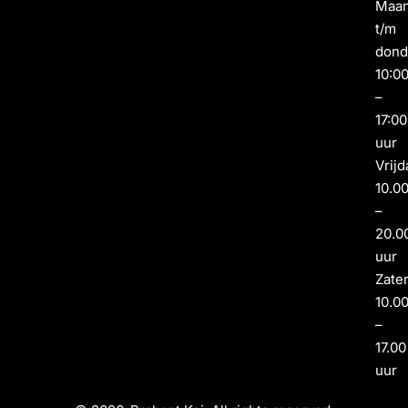
Maa
t/m
dond
10:0
–
17:00
uur
Vrijd
10.0
–
20.0
uur
Zate
10.0
–
17.00
uur