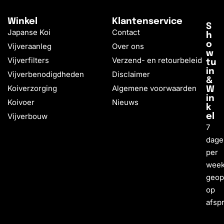
Winkel
Klantenservice
S
Japanse Koi
Contact
h
o
Vijveraanleg
Over ons
w
Vijverfilters
Verzend- en retourbeleid
tu
in
Vijverbenodigdheden
Disclaimer
&
Koiverzorging
Algemene voorwaarden
W
in
Koivoer
Nieuws
k
Vijverbouw
el
7
dage
per
wee
geo
op
afsp