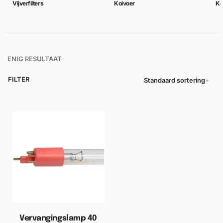
Vijverfilters
Koivoer
Ko
ENIG RESULTAAT
FILTER
Standaard sortering
Vervangingslamp 40