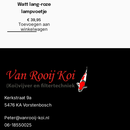
Watt lang-roze
lampvoetje
€
39,95
Toevoegen aan
winkelwagen
Kerkstraat 9a
5476 KA Vorstenbosch
Peter@vanrooij-koi.nl
06-18550025