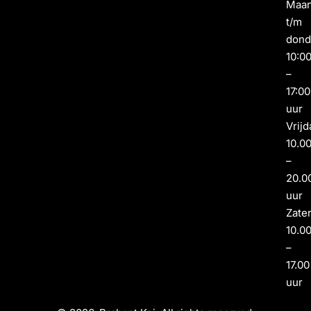
Maa
t/m
dond
10:0
–
17:00
uur
Vrijd
10.0
–
20.0
uur
Zate
10.0
–
17.00
uur