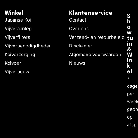
Winkel
Klantenservice
S
Japanse Koi
Contact
h
o
Vijveraanleg
Over ons
w
Vijverfilters
Verzend- en retourbeleid
tu
in
Vijverbenodigdheden
Disclaimer
&
Koiverzorging
Algemene voorwaarden
W
in
Koivoer
Nieuws
k
Vijverbouw
el
7
dage
per
wee
geo
op
afsp