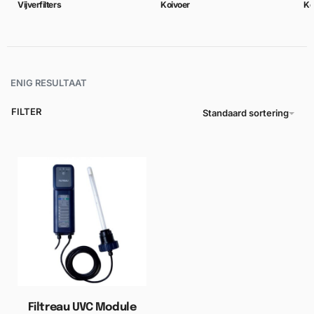
Vijverfilters
Koivoer
Ko
ENIG RESULTAAT
FILTER
Standaard sortering
Filtreau UVC Module