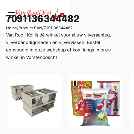
0
7091136344482
Home
/
Product EAN
/
7091136344482
Van Rooij Koi is dé winkel voor al uw
vijveraanleg
,
vijverbenodigdheden en vijvervissen. Bestel
eenvoudig in onze webshop of kom langs in onze
winkel in Vorstenbosch!