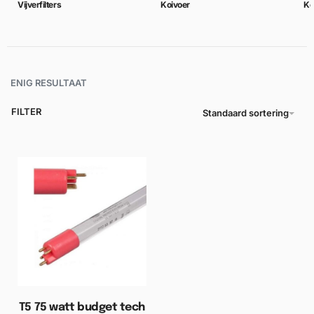
Vijverfilters
Koivoer
Ko
ENIG RESULTAAT
FILTER
Standaard sortering
T5 75 watt budget tech