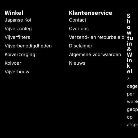
Winkel
Klantenservice
S
Japanse Koi
Contact
h
o
Vijveraanleg
Over ons
w
Vijverfilters
Verzend- en retourbeleid
tu
in
Vijverbenodigdheden
Disclaimer
&
Koiverzorging
Algemene voorwaarden
W
in
Koivoer
Nieuws
k
Vijverbouw
el
7
dage
per
wee
geo
op
afsp