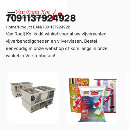
0
7091137924928
Home
/
Product EAN
/
7091137924928
Van Rooij Koi is dé winkel voor al uw
vijveraanleg
,
vijverbenodigdheden en vijvervissen. Bestel
eenvoudig in onze webshop of kom langs in onze
winkel in Vorstenbosch!