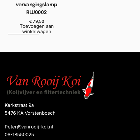
vervangingslamp
RLU0002
€
79,50
Toevoegen aan
winkelwagen
Kerkstraat 9a
5476 KA Vorstenbosch
Peter@vanrooij-koi.nl
06-18550025