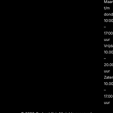
Maa
t/m
dond
10:0
–
17:00
uur
Vrijd
10.0
–
20.0
uur
Zate
10.0
–
17.00
uur