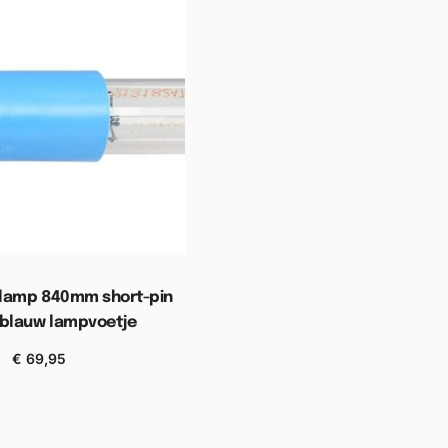
lamp 840mm short-pin
 blauw lampvoetje
€
69,95
n aan winkelwagen