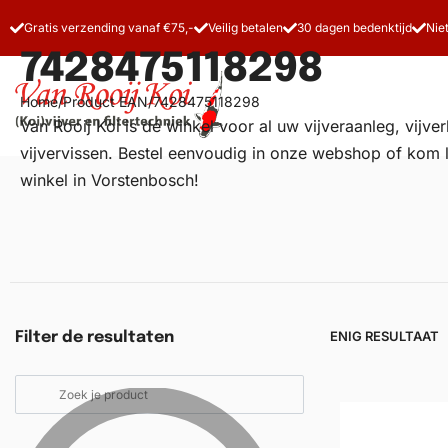
Gratis verzending vanaf €75,-
Veilig betalen
30 dagen bedenktijd
Nie
7428475118298
Home
/
Product EAN
/
7428475118298
Van Rooij Koi is dé winkel voor al uw
vijveraanleg
, vijv
vijvervissen. Bestel eenvoudig in onze webshop of kom 
winkel in Vorstenbosch!
Vijverfilters
Koivoer
Koiverzorging
ENIG RESULTAAT
Filter de resultaten