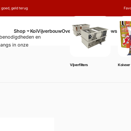
t goed, geld terug
Favo
Shop
Koi
Vijverbouw
Over ons
Contact
Reviews
erbenodigdheden en
langs in onze
Vijverbenodigdheden
Vijverfilters
Koivoer