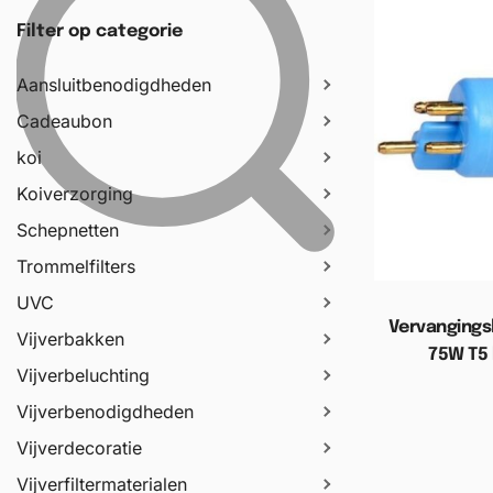
Filter op categorie
Aansluitbenodigdheden
Cadeaubon
koi
Koiverzorging
Schepnetten
Trommelfilters
UVC
Vervangings
Vijverbakken
75W T5
Vijverbeluchting
Vijverbenodigdheden
Toevoege
Vijverdecoratie
Vijverfiltermaterialen