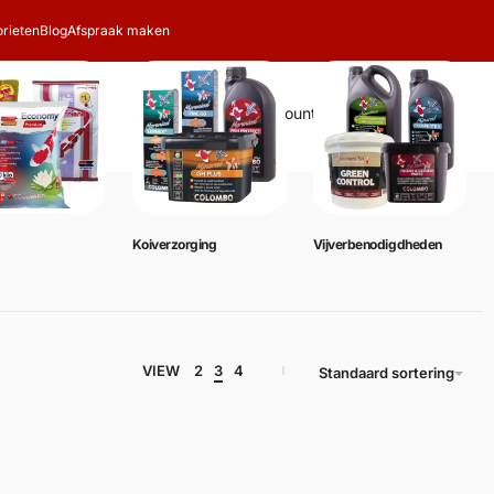
rieten
Blog
Afspraak maken
Zoeken
Account
Winkelwagen
0
Koiverzorging
Vijverbenodigdheden
VIEW
2
3
4
Standaard sortering