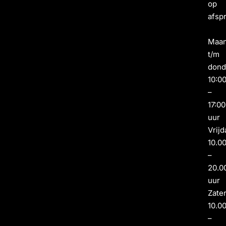
op
afsp
Maa
t/m
dond
10:0
–
17:00
uur
Vrijd
10.0
–
20.0
uur
Zate
10.0
–