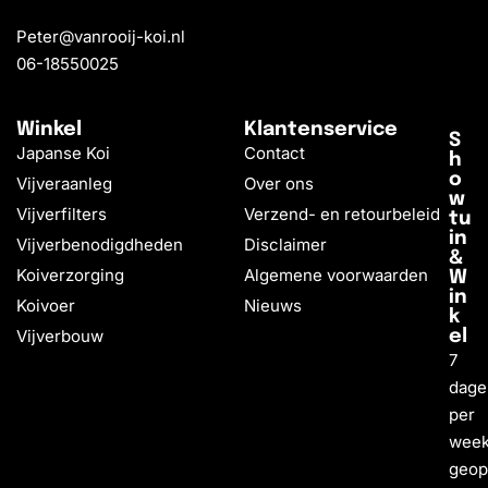
Peter@vanrooij-koi.nl
06-18550025
Winkel
Klantenservice
S
Japanse Koi
Contact
h
o
Vijveraanleg
Over ons
w
Vijverfilters
Verzend- en retourbeleid
tu
in
Vijverbenodigdheden
Disclaimer
&
Koiverzorging
Algemene voorwaarden
W
in
Koivoer
Nieuws
k
Vijverbouw
el
7
dage
per
wee
geo