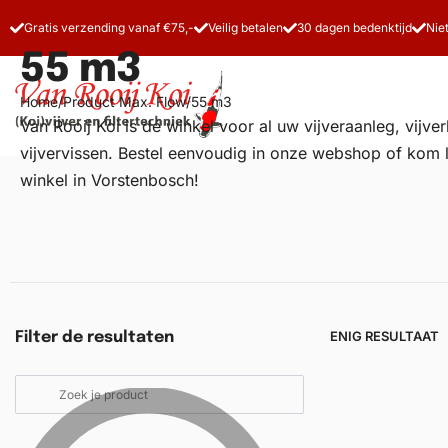
Gratis verzending vanaf €75,-
Veilig betalen
30 dagen bedenktijd
Nie
55 m3
Home
/
Product Max. Flow
/
55 m3
Van Rooij Koi is dé winkel voor al uw
vijveraanleg
, vijv
vijvervissen. Bestel eenvoudig in onze webshop of kom 
winkel in Vorstenbosch!
Vijverfilters
Koivoer
Koiverzorging
ENIG RESULTAAT
Filter de resultaten