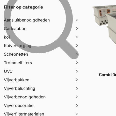
Filter op categorie
Aansluitbenodigdheden
Cadeaubon
koi
Koiverzorging
Schepnetten
Trommelfilters
UVC
Combi D
Vijverbakken
Vijverbeluchting
Toevoege
Vijverbenodigdheden
Vijverdecoratie
Vijverfiltermaterialen