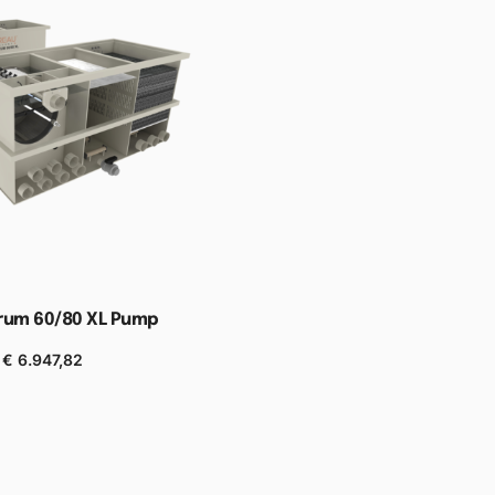
rum 60/80 XL Pump
€
6.947,82
n aan winkelwagen