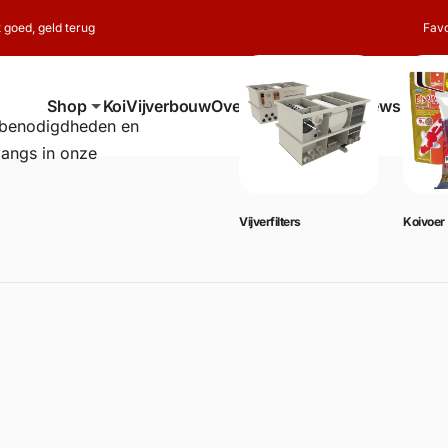
t goed, geld terug
Favo
Shop
Koi
Vijverbouw
Over ons
Contact
Reviews
erbenodigdheden en
langs in onze
Vijverbenodigdheden
Vijverfilters
Koivoer