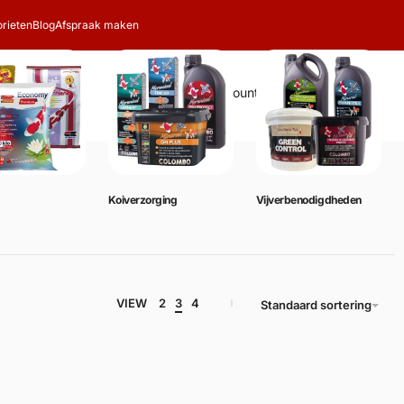
rieten
Blog
Afspraak maken
Zoeken
Account
Winkelwagen
0
Koiverzorging
Vijverbenodigdheden
VIEW
2
3
4
Standaard sortering