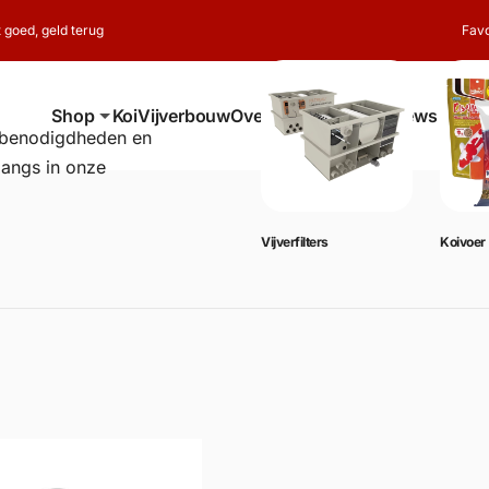
t goed, geld terug
Favo
Shop
Koi
Vijverbouw
Over ons
Contact
Reviews
erbenodigdheden en
langs in onze
Vijverbenodigdheden
Vijverfilters
Koivoer