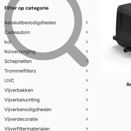
Filter op categorie
Aansluitbenodigdheden
Cadeaubon
koi
Koiverzorging
Schepnetten
Trommelfilters
UVC
A
Vijverbakken
Vijverbeluchting
Toevoege
Vijverbenodigdheden
Vijverdecoratie
Vijverfiltermaterialen