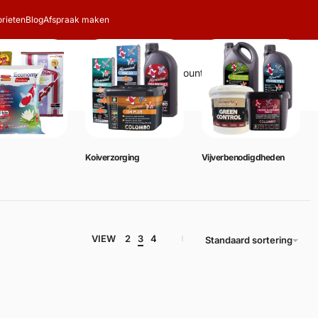
rieten
Blog
Afspraak maken
Zoeken
Account
Winkelwagen
0
Koiverzorging
Vijverbenodigdheden
VIEW
2
3
4
Standaard sortering