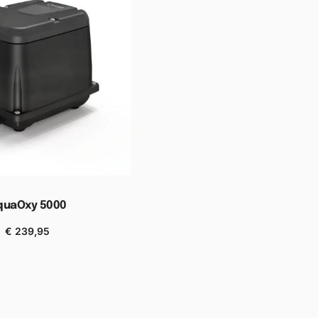
quaOxy 5000
€
239,95
n aan winkelwagen