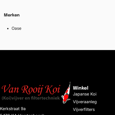
Merken
Oase
Winkel
Japanse Koi
Vijveraanleg
Kerkstraat 9a
Vijverfilters