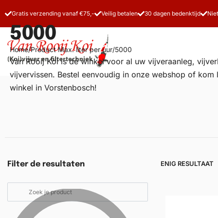
Gratis verzending vanaf €75,-
Veilig betalen
30 dagen bedenktijd
Nie
5000
Home
/
Product Max. liter per uur
/
5000
Van Rooij Koi is dé winkel voor al uw
vijveraanleg
, vijv
vijvervissen. Bestel eenvoudig in onze webshop of kom 
winkel in Vorstenbosch!
Vijverfilters
Koivoer
Koiverzorging
ENIG RESULTAAT
Filter de resultaten