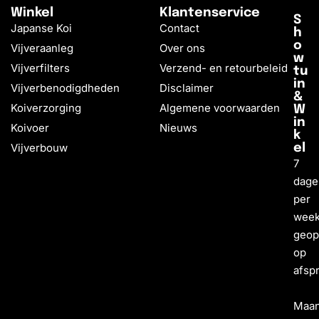
Winkel
Klantenservice
S
Japanse Koi
Contact
h
o
Vijveraanleg
Over ons
w
Vijverfilters
Verzend- en retourbeleid
tu
in
Vijverbenodigdheden
Disclaimer
&
Koiverzorging
Algemene voorwaarden
W
in
Koivoer
Nieuws
k
Vijverbouw
el
7
dage
per
wee
geo
op
afsp
Maa