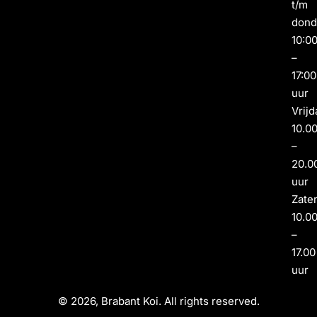
t/m
dond
10:0
–
17:00
uur
Vrijd
10.0
–
20.0
uur
Zate
10.0
–
17.00
uur
© 2026, Brabant Koi. All rights reserved.