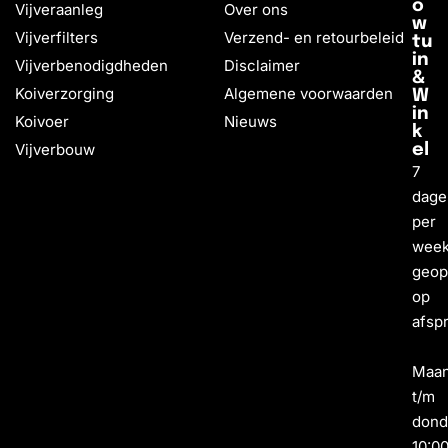
o
Vijveraanleg
Over ons
w
Vijverfilters
Verzend- en retourbeleid
tu
in
Vijverbenodigdheden
Disclaimer
&
Koiverzorging
Algemene voorwaarden
W
in
Koivoer
Nieuws
k
Vijverbouw
el
7
dage
per
wee
geo
op
afsp
Maa
t/m
dond
10:0