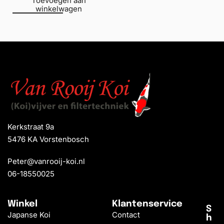
Toevoegen aan
winkelwagen
Kerkstraat 9a
5476 KA Vorstenbosch
Peter@vanrooij-koi.nl
06-18550025
Winkel
Klantenservice
S
Japanse Koi
Contact
h