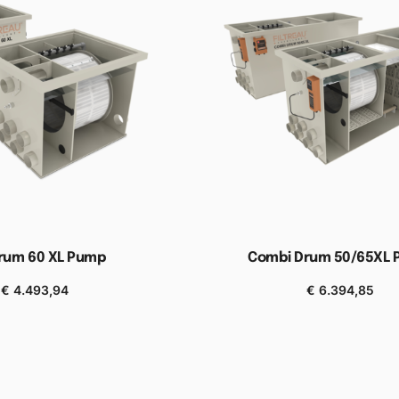
Drum 60 XL Pump
Combi Drum 50/65XL
€
4.493,94
€
6.394,85
n aan winkelwagen
Toevoegen aan winkel