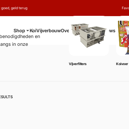
t goed, geld terug
Favo
Shop
Koi
Vijverbouw
Over ons
Contact
Reviews
erbenodigdheden en
langs in onze
Vijverbenodigdheden
Vijverfilters
Koivoer
ESULTS