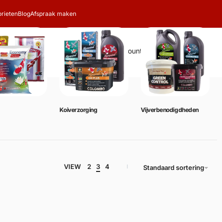
rieten
Blog
Afspraak maken
Zoeken
Account
Winkelwagen
0
Koiverzorging
Vijverbenodigdheden
VIEW
2
3
4
Standaard sortering