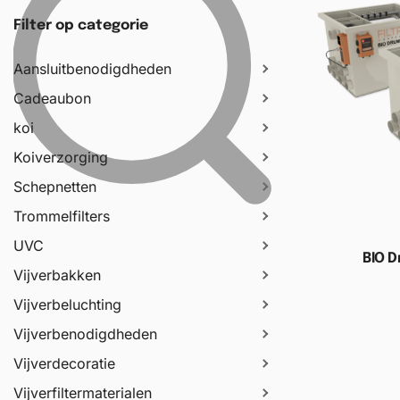
Filter op categorie
Aansluitbenodigdheden
Cadeaubon
koi
Koiverzorging
Schepnetten
Trommelfilters
UVC
BIO 
Vijverbakken
Vijverbeluchting
Toevoege
Vijverbenodigdheden
Vijverdecoratie
Vijverfiltermaterialen