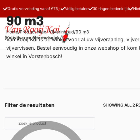
Gratis verzending vanaf €75,-
Veilig betalen
30 dagen bedenktijd
Nie
90 m3
Home
/
Product Max. Vijverinhoud
/
90 m3
Van Rooij Koi is dé winkel voor al uw
vijveraanleg
, vijv
vijvervissen. Bestel eenvoudig in onze webshop of kom 
winkel in Vorstenbosch!
Vijverfilters
Koivoer
Koiverzorging
SHOWING ALL 2 R
Filter de resultaten