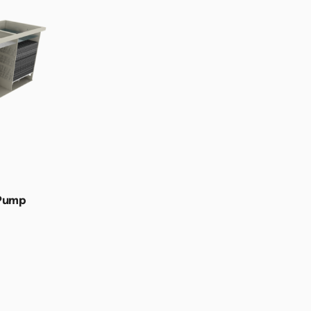
 Pump
wagen