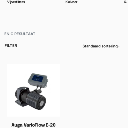
Vijverfilters
Koivoer
Ko
ENIG RESULTAAT
FILTER
Standaard sortering
Auga VarioFlow E-20