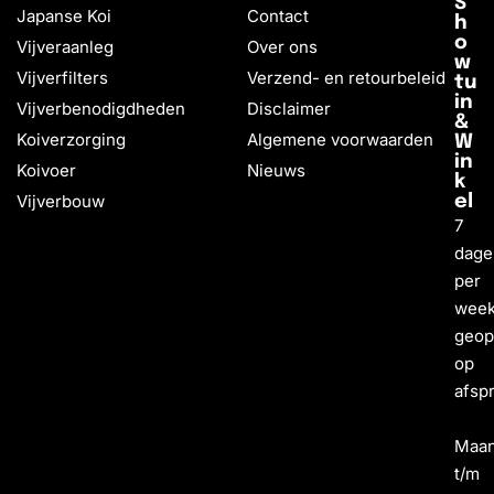
S
Japanse Koi
Contact
h
o
Vijveraanleg
Over ons
w
Vijverfilters
Verzend- en retourbeleid
tu
in
Vijverbenodigdheden
Disclaimer
&
Koiverzorging
Algemene voorwaarden
W
in
Koivoer
Nieuws
k
Vijverbouw
el
7
dage
per
wee
geo
op
afsp
Maa
t/m