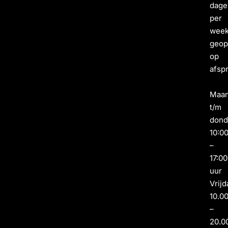
dage
per
wee
geo
op
afsp
Maa
t/m
dond
10:0
–
17:00
uur
Vrijd
10.0
–
20.0