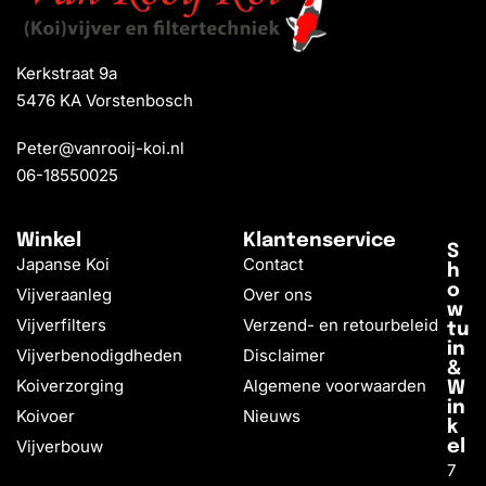
Kerkstraat 9a
5476 KA Vorstenbosch
Peter@vanrooij-koi.nl
06-18550025
Winkel
Klantenservice
S
Japanse Koi
Contact
h
o
Vijveraanleg
Over ons
w
Vijverfilters
Verzend- en retourbeleid
tu
in
Vijverbenodigdheden
Disclaimer
&
Koiverzorging
Algemene voorwaarden
W
in
Koivoer
Nieuws
k
Vijverbouw
el
7