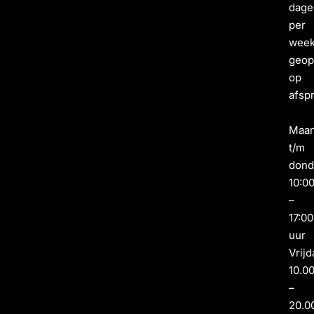
dage
per
wee
geo
op
afsp
Maa
t/m
dond
10:0
–
17:00
uur
Vrijd
10.0
–
20.0