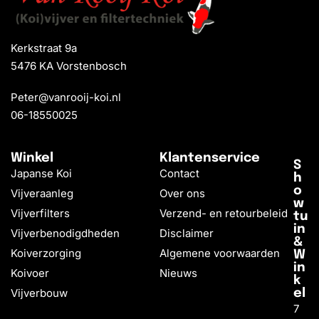
Kerkstraat 9a
5476 KA Vorstenbosch
Peter@vanrooij-koi.nl
06-18550025
Winkel
Klantenservice
S
Japanse Koi
Contact
h
o
Vijveraanleg
Over ons
w
Vijverfilters
Verzend- en retourbeleid
tu
in
Vijverbenodigdheden
Disclaimer
&
Koiverzorging
Algemene voorwaarden
W
in
Koivoer
Nieuws
k
Vijverbouw
el
7