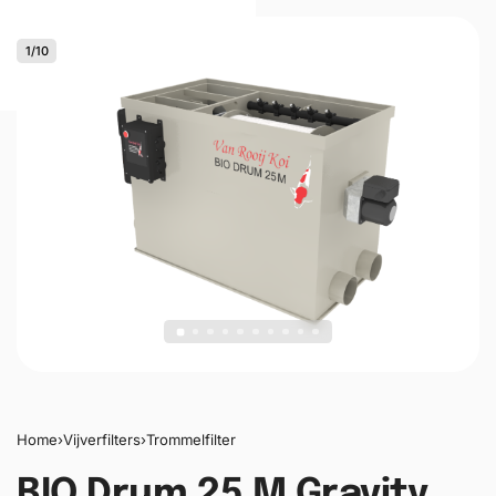
1
/
10
0
Home
›
Vijverfilters
›
Trommelfilter
BIO Drum 25 M Gravity