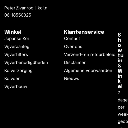
Peter@vanrooij-koi.nl
06-18550025
Winkel
Klantenservice
S
Japanse Koi
Contact
h
o
Vijveraanleg
Over ons
w
Vijverfilters
Verzend- en retourbeleid
tu
in
Vijverbenodigdheden
Disclaimer
&
Koiverzorging
Algemene voorwaarden
W
in
Koivoer
Nieuws
k
Vijverbouw
el
7
dage
per
wee
geo