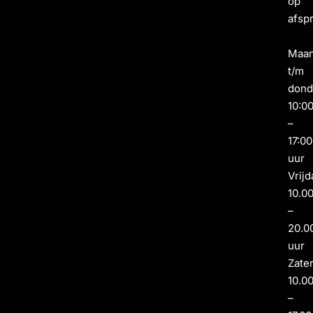
op
afsp
Maa
t/m
dond
10:0
–
17:00
uur
Vrijd
10.0
–
20.0
uur
Zate
10.0
–