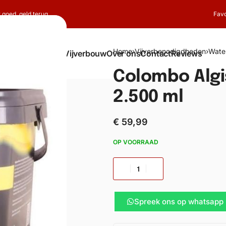
t goed, geld terug
Favo
Home
›
Vijverbenodigdheden
›
Wate
Shop
Koi
Vijverbouw
Over ons
Contact
Reviews
Colombo Algi
2.500 ml
€
59,99
OP VOORRAAD
Spreek ons op whatsapp