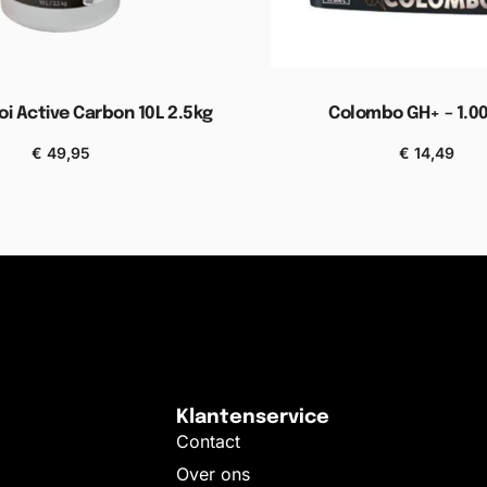
oi Active Carbon 10L 2.5kg
Colombo GH+ – 1.0
€
49,95
€
14,49
gen aan winkelwagen
Toevoegen aan wink
Klantenservice
Contact
Over ons