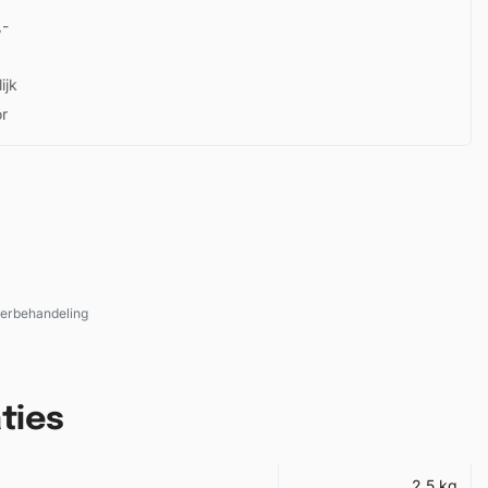
,-
ijk
or
erbehandeling
ties
2,5 kg